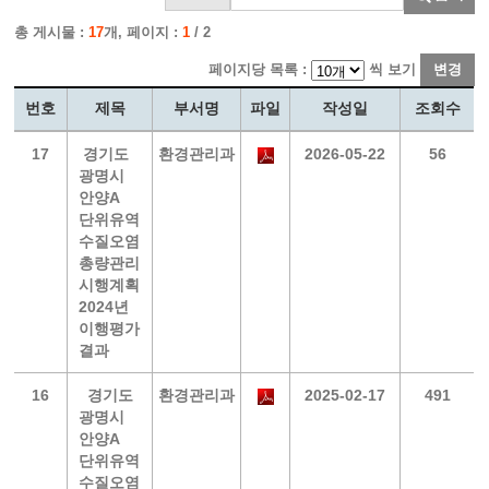
총 게시물 :
17
개, 페이지 :
1
/ 2
페이지당 목록 :
씩 보기
변경
번호
제목
부서명
파일
작성일
조회수
17
경기도
환경관리과
2026-05-22
56
광명시
안양A
단위유역
수질오염
총량관리
시행계획
2024년
이행평가
결과
16
경기도
환경관리과
2025-02-17
491
광명시
안양A
단위유역
수질오염