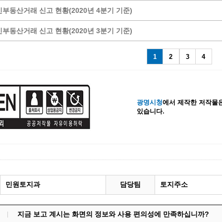
부동산거래 신고 현황(2020년 4분기 기준)
계등록
시민과의 대화
원
광명시 시민원탁회의
부동산거래 신고 현황(2020년 3분기 기준)
민원
민원신고센터
공사 감리원 배치신고
시민참여방
1
2
3
4
설비 유지보수·관리 제도
행정규제 개혁
 사용전 검사
적극행정
광명시민대상
광명시청
에서 제작한 저작물은
있습니다.
시민건의
고향사랑기부제
민원토지과
담당팀
토지주소
지금 보고 계시는 화면의 정보와 사용 편의성에 만족하십니까?