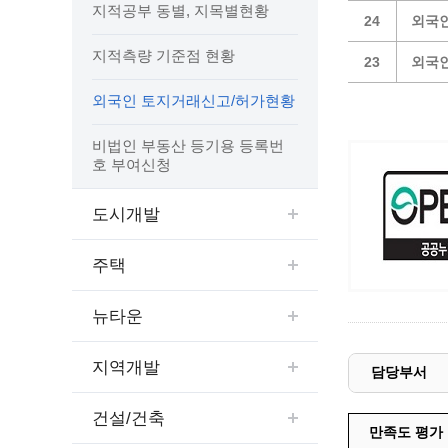
예산집행실명공개
지적공부 동별, 지목별현황
24
외국인
센터소개
가족관
행정재산 관리위탁 현황 공개
지적측량 기준점 현황
위치안내
여권민
23
외국인
공공시설물 설치 비용 공개
상담안내
부동산
인사운영통계
외국인 토지거래신고/허가현황
시민의 소리
정보통신
겸직허가 현황
정보통신
비법인 부동산 등기용 등록번
주민자치센터
호 부여신청
정보통신
고향사랑기부제
세움터(건축 행정 시스템)
도시개발
주택
뉴타운
지역개발
담당부서
건설/건축
만족도 평가