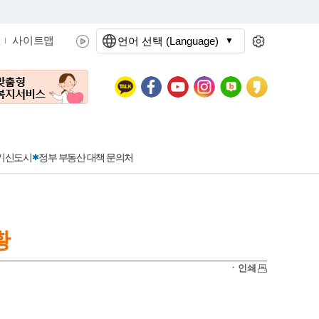
사이트맵
언어 선택 (Language)
문화관광
분야별정보
3기신도시
정부 부동산 대책 문의처
황
공공데이터개방
민원접수
청년 아르바이트 신청
착한가격지정업소란?
정보공개현황
정부24
착한가격지정업소
ㆍ인쇄
신청
포상금
민원처리공개
이용후기
지방공기업
민원서비스 종합평가 결과