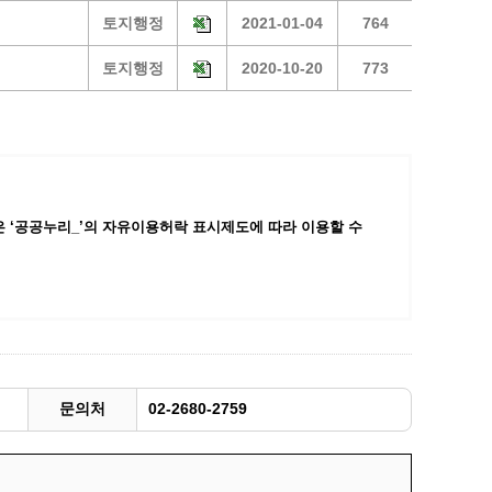
토지행정
2021-01-04
764
광명동굴딸기 스마트팜 체험프로그램
주말농장신청
토지행정
2020-10-20
773
상자텃밭신청
공유농업
정장대여신청
 ‘공공누리_’
의 자유이용허락 표시제도에 따라 이용할 수
문의처
02-2680-2759