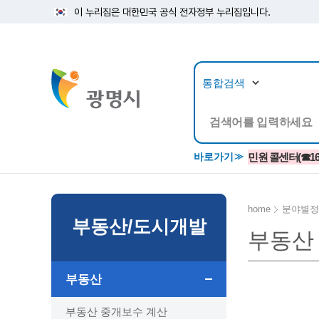
이 누리집은 대한민국 공식 전자정부 누리집입니다.
뉴스/정보공개
민원/
바로가기
민원 콜센터(☎1688
home
분야별정
부동산/도시개발
부동산
공지사항
광명시 생활종합안내서
시립예술단
소식지/
민원조
교육정
고시/공고/입법예고
종합민원실 안내도
단원소개
반상회
사전심
평생학
부동산
행사ㆍ축제
종합민원상담센터
예술/공연단체
미디어
민원후
시 주간행사
우리 노무사 상담센터
광명시립예술단 티켓박스
민원1회
부동산 중개보수 계산