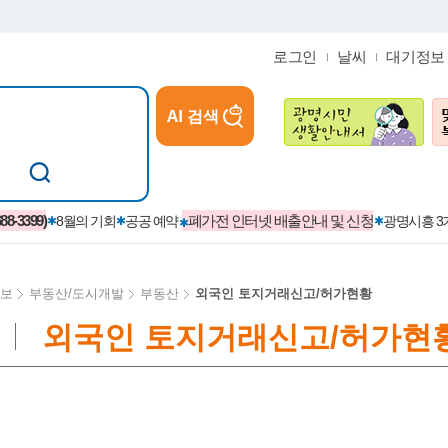
로그인
날씨
대기정보
AI 검색
참여
지역경제활성화/교육/일자리
-3399)
폐가전 인터넷 배출안내 및 신청
8월의 기회
공공 예약
광명시흥 
보
부동산/도시개발
부동산
외국인 토지거래신고/허가현황
외국인 토지거래신고/허가현
카카오톡플러스친구
정제도
보
시정자료실
설치현황
(재)경기도민회장학회 장학금
보
사청구제
습원
법무행정
발급 받을 수 있는 증명
교복지원금 신청
시정
견인제
입찰계약정보
서비스 이용제한 안내
초·중·고등학생 입학 축하금 
 방문 처리제
위반업소공개