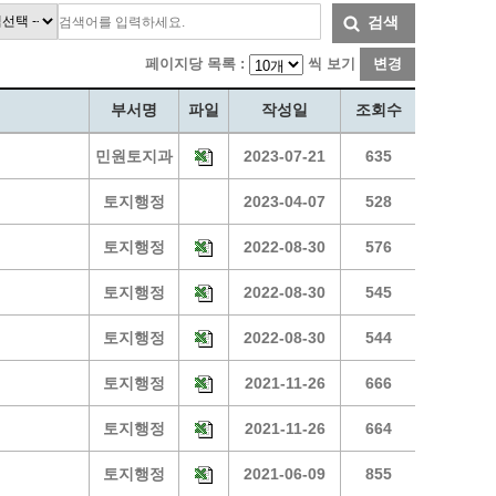
통계
청탁금지법 온라인 콜센터
검색
사회조사
365민원실 운영현황
페이지당 목록 :
씩 보기
변경
시민옴부즈만 제도 소개
민원서식
부서명
파일
작성일
조회수
길고양이 중성화 신청
민원토지과
2023-07-21
635
토지행정
2023-04-07
528
토지행정
2022-08-30
576
토지행정
2022-08-30
545
토지행정
2022-08-30
544
토지행정
2021-11-26
666
토지행정
2021-11-26
664
토지행정
2021-06-09
855