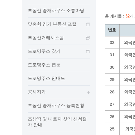
보도자료
민원상담전화
사회취약
부동산 중개사무소 소통마당
보도자료(2021.4월이전)
어디서나 민원
폐업신고
총 게시물 :
32
개,
광명시인생플러스센터
취업지원
전자시보
본인서명/인감신고/증명발급
구술 및
맞춤형 경기 부동산 포털
광명일자리센터
영화상영관 현황
채용박람
민원 제증명 수수료 면제사항
번호
출판사 및 인쇄소 현황
지역맞춤
행정처리기준편람
부동산거래시스템
32
외국인
박물관/미술관 현황
공공일
행정정보공동이용
도로명주소 찾기
사전정보공표
문화유통업 현황
시청안
지역공동
대법원인터넷등기소
31
외국인
행정정보공개안내
문화관광 해설사
주요시
직업 소
110화상수화통역서비스
도로명주소 웹툰
30
외국인
정보공개 비공개 세부기준
광명의 
노동조
고객서비스 표준 매뉴얼
행정정보공개목록
도로명주소 안내도
광명시 
행정서비스헌장
29
외국인
행정정보공개청구
광명의 
민원편람
공시지가
28
외국인
국가유산관
조직정보공개
국내외 
출생·사망·혼인신고 등 10종에 대한 신고
절차
역사관
업무추진비(부서장)
시민이
27
외국인
부동산 중개사무소 등록현황
자주하는 질문
업무추진비(시장·부시장·실국장)
26
외국인
조상땅 및 내토지 찾기 신청절
상품권 구매·사용
차 안내
인센티브 적립·사용
25
외국인