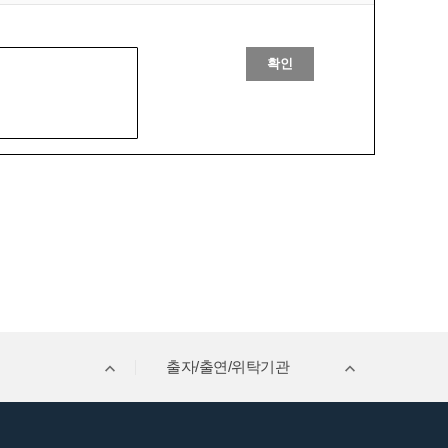
확인
출자/출연/위탁기관