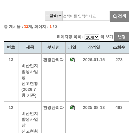
검색
총 게시물 :
13
개, 페이지 :
1
/ 2
페이지당 목록 :
씩 보기
변경
번호
제목
부서명
파일
작성일
조회수
13
환경관리과
2026-01-15
273
비산먼지
발생사업
장
신고현황
(2026.7
月 기준)
12
환경관리과
2025-08-13
463
비산먼지
발생사업
장
신고현황