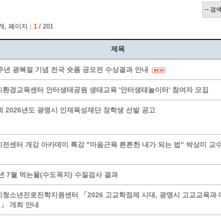
계층 전용상담창구
위원회 자료공개
 간소화서비스
열린감사
개, 페이지 :
1
/ 201
 프로그램 운영 현황
 전화민원
용역과제
회 현황
여행업 현황
제목
형 일자리 창출 지원사업
관광 편의시설업
주년 광복절 기념 전국 숏폼 공모전 수상결과 안내
자리
관광 호텔업
내
체 일자리 사업
관광객 이용시설업 현황
환경교육센터 안터생태공원 생태교육 '안터생태놀이터' 참여자 모집
책
개소 현황
테마파크업 현황
회 2026년도 광명시 인재육성재단 장학생 선발 공고
상징물
합
현황
역사
전센터 개강 아카데미 특강 "마음근육 튼튼한 내가 되는 법" 박상미 교수
교류
용시설
6년 7월 먹는물(수도꼭지) 수질검사 결과
청소년진로진학지원센터 「2026 고교학점제 시대, 광명시 고교교육과 
」 개최 안내