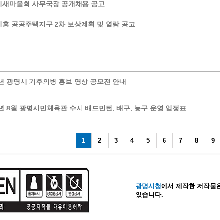
시새마을회 사무국장 공개채용 공고
계등록
시민과의 대화
흥 공공주택지구 2차 보상계획 및 열람 공고
원
광명시 시민원탁회의
민원
민원신고센터
공사 감리원 배치신고
시민참여방
설비 유지보수·관리 제도
행정규제 개혁
6년 광명시 기후의병 홍보 영상 공모전 안내
 사용전 검사
적극행정
광명시민대상
6년 8월 광명시민체육관 수시 배드민턴, 배구, 농구 운영 일정표
시민건의
고향사랑기부제
1
2
3
4
5
6
7
8
9
광명시청
에서 제작한 저작물은
있습니다.