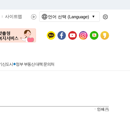
사이트맵
언어 선택 (Language)
문화관광
분야별정보
3기신도시
정부 부동산 대책 문의처
공공데이터개방
민원접수
청년 아르바이트 신청
착한가격지정업소란?
정보공개현황
정부24
착한가격지정업소
ㆍ인쇄
신청
포상금
민원처리공개
이용후기
지방공기업
민원서비스 종합평가 결과