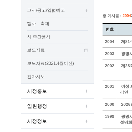
보도자료
민원상담전화
사회취약
고시/공고/입법예고
보도자료(2021.4월이전)
어디서나 민원
폐업신고
총 게시물 :
2004
광명시인생플러스센터
취업지원
전자시보
본인서명/인감신고/증명발급
구술 및
행사ㆍ축제
광명일자리센터
영화상영관 현황
채용박람
민원 제증명 수수료 면제사항
번호
출판사 및 인쇄소 현황
지역맞춤
행정처리기준편람
시 주간행사
2004
제81
박물관/미술관 현황
공공일
행정정보공동이용
보도자료
사전정보공표
문화유통업 현황
시청안
지역공동
대법원인터넷등기소
2003
광명시
행정정보공개안내
문화관광 해설사
주요시
직업 소
110화상수화통역서비스
보도자료(2021.4월이전)
2002
제28
정보공개 비공개 세부기준
광명의 
노동조
고객서비스 표준 매뉴얼
행정정보공개목록
전자시보
광명시 
행정서비스헌장
행정정보공개청구
광명의 
민원편람
2001
여성비
시정홍보
강연
국가유산관
조직정보공개
국내외 
출생·사망·혼인신고 등 10종에 대한 신고
절차
역사관
업무추진비(부서장)
시민이
2000
202
열린행정
자주하는 질문
업무추진비(시장·부시장·실국장)
1999
광명시
상품권 구매·사용
시정정보
설명회
인센티브 적립·사용