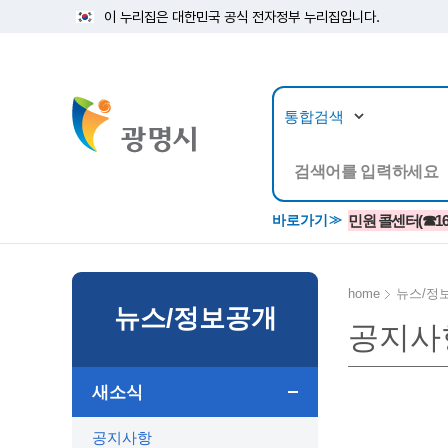
이 누리집은 대한민국 공식 전자정부 누리집입니다.
뉴스/정보공개
민원/
바로가기
민원 콜센터(☎1688
home
뉴스/정
뉴스/정보공개
공지사
공지사항
광명시 생활종합안내서
시립예술단
소식지/
민원조
교육정
고시/공고/입법예고
종합민원실 안내도
단원소개
반상회
사전심
평생학
새소식
행사ㆍ축제
종합민원상담센터
예술/공연단체
미디어
민원후
시 주간행사
우리 노무사 상담센터
광명시립예술단 티켓박스
민원1회
공지사항