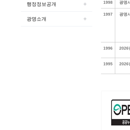
예산집행실명공개
1998
광명
행정정보공개
센터소개
가족관
행정재산 관리위탁 현황 공개
1997
광명시
위치안내
여권민
공공시설물 설치 비용 공개
광명소개
상담안내
부동산
인사운영통계
시민의 소리
정보통신
겸직허가 현황
정보통신
주민자치센터
1996
202
정보통신
고향사랑기부제
세움터(건축 행정 시스템)
1995
202