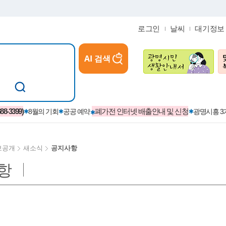
로그인
날씨
대기정보
AI 검색
참여
지역경제활성화/교육/일자리
-3399)
폐가전 인터넷 배출안내 및 신청
8월의 기회
공공 예약
광명시흥 
보공개
새소식
공지사항
항
카카오톡플러스친구
정제도
보
시정자료실
설치현황
(재)경기도민회장학회 장학금
보
사청구제
습원
법무행정
발급 받을 수 있는 증명
교복지원금 신청
시정
견인제
입찰계약정보
서비스 이용제한 안내
초·중·고등학생 입학 축하금 
 방문 처리제
위반업소공개