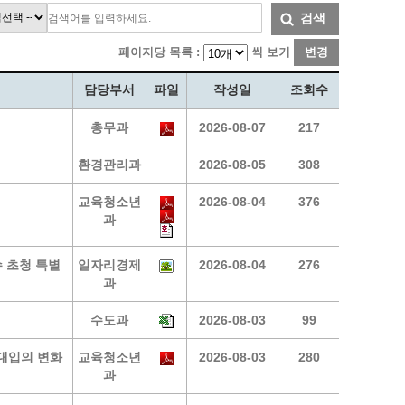
통계
청탁금지법 온라인 콜센터
검색
사회조사
365민원실 운영현황
페이지당 목록 :
씩 보기
변경
시민옴부즈만 제도 소개
민원서식
담당부서
파일
작성일
조회수
길고양이 중성화 신청
총무과
2026-08-07
217
환경관리과
2026-08-05
308
교육청소년
2026-08-04
376
과
 초청 특별
일자리경제
2026-08-04
276
과
수도과
2026-08-03
99
대입의 변화
교육청소년
2026-08-03
280
과