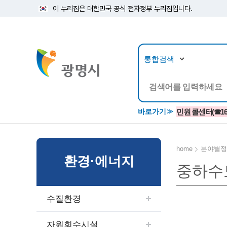
이 누리집은 대한민국 공식 전자정부 누리집입니다.
뉴스/정보공개
민원/
바로가기
민원 콜센터(☎1688
home
분야별정
환경·에너지
중하수
공지사항
광명시 생활종합안내서
시립예술단
소식지/
민원조
교육정
고시/공고/입법예고
종합민원실 안내도
단원소개
반상회
사전심
평생학
수질환경
행사ㆍ축제
종합민원상담센터
예술/공연단체
미디어
민원후
시 주간행사
우리 노무사 상담센터
광명시립예술단 티켓박스
민원1회
자원회수시설