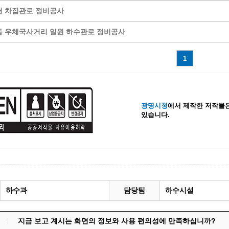
천 차집관로 정비공사
계등록
시민과의 대화
원
광명시 시민원탁회의
 우체국사거리 일원 하수관로 정비공사
민원
민원신고센터
공사 감리원 배치신고
시민참여방
1
설비 유지보수·관리 제도
행정규제 개혁
 사용전 검사
적극행정
광명시민대상
광명시청
에서 제작한 저작물은
있습니다.
시민건의
고향사랑기부제
하수과
담당팀
하수시설
지금 보고 계시는 화면의 정보와 사용 편의성에 만족하십니까?