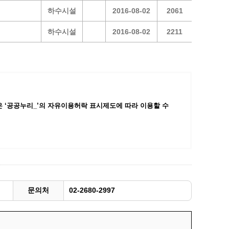
하수시설
2016-08-02
2061
광명동굴딸기 스마트팜 체험프로그램
주말농장신청
하수시설
2016-08-02
2211
상자텃밭신청
공유농업
정장대여신청
 ‘공공누리_’
의 자유이용허락 표시제도에 따라 이용할 수
문의처
02-2680-2997