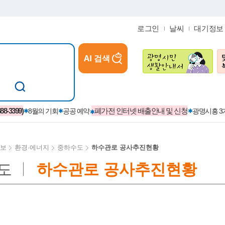
로그인
날씨
대기정보
AI 검색
참여
지역경제활성화/교육/일자리
-3399)
폐가전 인터넷 배출안내 및 신청
8월의 기회
공공 예약
광명시흥 
보
환경·에너지
중하수도
하수관로 공사추진현황
도
하수관로 공사추진현황
카카오톡플러스친구
정제도
보
시정자료실
설치현황
(재)경기도민회장학회 장학금
보
사청구제
습원
법무행정
발급 받을 수 있는 증명
교복지원금 신청
시정
견인제
입찰계약정보
서비스 이용제한 안내
초·중·고등학생 입학 축하금 
 방문 처리제
위반업소공개