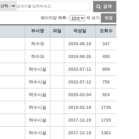
통계
청탁금지법 온라인 콜센터
검색
사회조사
365민원실 운영현황
페이지당 목록 :
씩 보기
변경
시민옴부즈만 제도 소개
민원서식
부서명
파일
작성일
조회수
길고양이 중성화 신청
하수과
2025-08-19
347
하수과
2024-08-26
450
하수시설
2022-07-12
808
하수시설
2022-07-12
755
하수시설
2020-02-04
924
하수시설
2019-02-19
1730
하수시설
2017-12-19
1720
하수시설
2017-12-19
1361