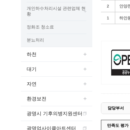
예산집행실명공개
2
안양
개인하수처리시설 관련업체 현
센터소개
가족관
행정재산 관리위탁 현황 공개
황
위치안내
여권민
1
하안동
공공시설물 설치 비용 공개
상담안내
부동산
인사운영통계
정화조 청소료
시민의 소리
정보통신
겸직허가 현황
분뇨처리
정보통신
주민자치센터
정보통신
고향사랑기부제
하천
세움터(건축 행정 시스템)
대기
자연
환경보전
담당부서
광명시 기후의병지원센터
만족도 평가
광명업사이클아트센터