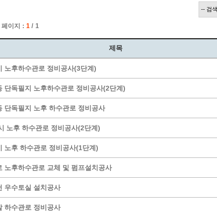
계층 전용상담창구
위원회 자료공개
 간소화서비스
열린감사
 페이지 :
1
/ 1
 프로그램 운영 현황
 전화민원
용역과제
회 현황
여행업 현황
제목
형 일자리 창출 지원사업
관광 편의시설업
 노후하수관로 정비공사(3단계)
자리
관광 호텔업
내
체 일자리 사업
관광객 이용시설업 현황
 단독필지 노후하수관로 정비공사(2단계)
책
개소 현황
테마파크업 현황
 단독필지 노후 하수관로 정비공사
상징물
합
현황
 노후 하수관로 정비공사(2단계)
역사
 노후 하수관로 정비공사(1단계)
교류
용시설
 노후하수관로 교체 및 펌프설치공사
천 우수토실 설치공사
말 하수관로 정비공사