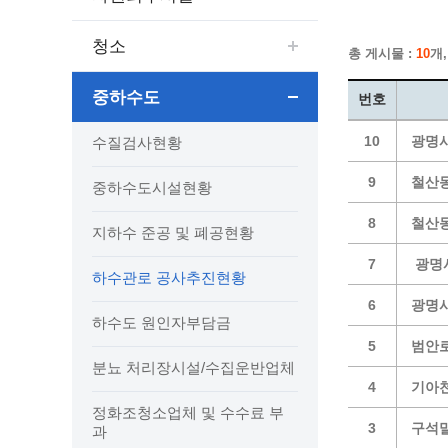
보도자료
민원상담전화
사회취약
보도자료(2021.4월이전)
어디서나 민원
폐업신고
청소
총 게시물 :
10
개,
광명시인생플러스센터
취업지원
전자시보
본인서명/인감신고/증명발급
구술 및
광명일자리센터
영화상영관 현황
채용박람
민원 제증명 수수료 면제사항
중하수도
번호
출판사 및 인쇄소 현황
지역맞춤
행정처리기준편람
10
광명시
수질검사현황
박물관/미술관 현황
공공일
행정정보공동이용
사전정보공표
문화유통업 현황
시청안
지역공동
대법원인터넷등기소
9
철산동
중하수도시설현황
행정정보공개안내
문화관광 해설사
주요시
직업 소
110화상수화통역서비스
8
철산동
정보공개 비공개 세부기준
광명의 
노동조
고객서비스 표준 매뉴얼
지하수 준공 및 폐공현황
행정정보공개목록
광명시 
행정서비스헌장
7
광명시
하수관로 공사추진현황
행정정보공개청구
광명의 
민원편람
6
광명시
국가유산관
조직정보공개
국내외 
출생·사망·혼인신고 등 10종에 대한 신고
하수도 원인자부담금
절차
역사관
업무추진비(부서장)
시민이
5
범안로
분뇨 처리장시설/수집운반업체
자주하는 질문
업무추진비(시장·부시장·실국장)
4
기아
상품권 구매·사용
정화조청소업체 및 수수료 부
인센티브 적립·사용
3
구석
과