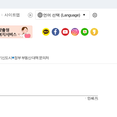
사이트맵
언어 선택 (Language)
문화관광
분야별정보
3기신도시
정부 부동산 대책 문의처
공공데이터개방
민원접수
청년 아르바이트 신청
착한가격지정업소란?
정보공개현황
정부24
착한가격지정업소
ㆍ인쇄
신청
포상금
민원처리공개
이용후기
지방공기업
민원서비스 종합평가 결과