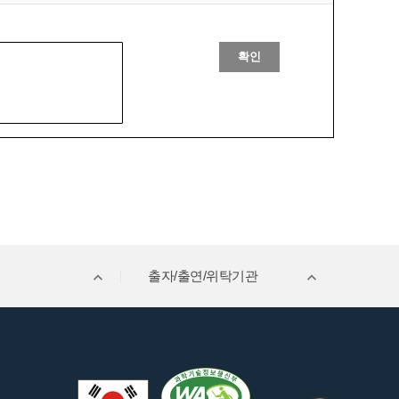
확인
출자/출연/위탁기관