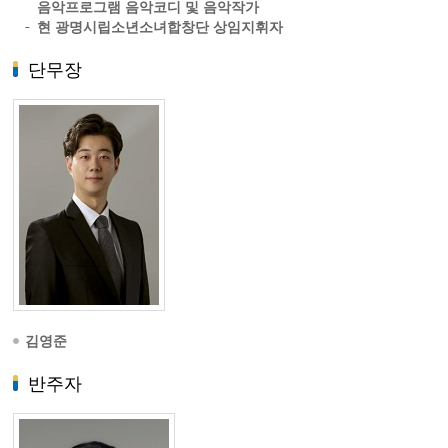
음악프로그램 음악코디 및 음악작가
현 광명시립소년소녀합창단 상임지휘자
단무장
김영준
반주자