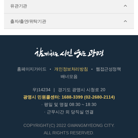
유관기관
출자/출연/위탁기관
홈페이지가이드
개인정보처리방침
웹접근성정책
배너모음
우)14234
|
경기도 광명시 시청로 20
광명시 민원콜센터: 1688-3399 (02-2680-2114)
· 평일 및 명절 08:30 ~ 18:30
· 근무시간 외 당직실 연결
COPYRIGHT(C) 2022 GWANGMYEONG CITY.
ALL RIGHTS RESERVED.