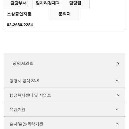
담당부서
일자리경제과
담당팀
소상공인지원
문의처
02-2680-2284
광명시의회
광명시 공식 SNS
행정복지센터 및 사업소
유관기관
출자/출연/위탁기관