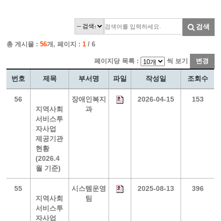
검색
총 게시물 :
56
개, 페이지 :
1
/ 6
페이지당 목록 :
씩 보기
변경
번호
제목
부서명
파일
작성일
조회수
56
장애인복지
2026-04-15
153
지역사회
과
서비스투
자사업
제공기관
현황
(2026.4
월 기준)
55
시스템운영
2025-08-13
396
지역사회
팀
서비스투
자사업