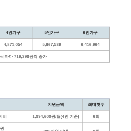
4인가구
5인가구
6인가구
4,871,054
5,667,539
6,416,964
가시마다 719,399원씩 증가
지원금액
최대횟수
유지비
1,994,600원/월(4인 기준)
6회
지원