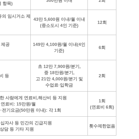
300만원 이내
2회
여 항목)
유의 임시거소 제
43만 5,600원 이내/월 이내
12회
(중소도시 4인 기준)
 제공
149만 4,100원/월 이내(4인
6회
기준)
초 12만 7,900원/분기,
중 18만원/분기,
비 등
2회
고 21만 4,000원/분기 및
수업료·입학금
한 사람에게 연료비,해산비 등 지원
1회
) 연료비: 15만원/월
(연료비 6회)
)·전기요금(50만원 이내): 각 1회
십자사 등 민간의 긴급지원
횟수제한없음
상담 등 기타 지원