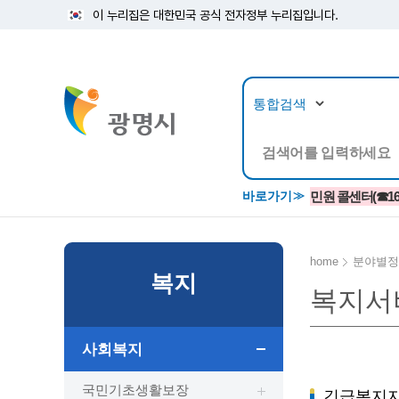
이 누리집은 대한민국 공식 전자정부 누리집입니다.
뉴스/정보공개
민원/
바로가기
민원 콜센터(☎1688
home
분야별정
복지
복지서
공지사항
광명시 생활종합안내서
시립예술단
소식지/
민원조
교육정
고시/공고/입법예고
종합민원실 안내도
단원소개
반상회
사전심
평생학
사회복지
행사ㆍ축제
종합민원상담센터
예술/공연단체
미디어
민원후
시 주간행사
우리 노무사 상담센터
광명시립예술단 티켓박스
민원1회
국민기초생활보장
긴급복지지