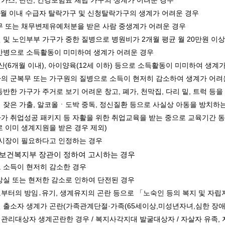
가스, 단전, 건강보험료 체납 가구의 생계가 어려운 경우
개월 이내 수급자 탈락가구 및 신청탈락가구의 생계가 어려운 경우
계등록
시민과의 대화
무 또는 채무변제유예처분을 받은 사람 중생계가 어려운 경우
원
광명시 시민원탁회의
 및 노인부부 가구가 중한 질병으로 병원비가 2개월 평균 월 20만원 이
민원
민원신고센터
간병으로 소득활동이 미미하여 생계가 어려운 경우
공사 감리원 배치신고
시민참여방
산(6개월 이내), 아이양육(12세 이하) 등으로 소득활동이 미미하여 생계
설비 유지보수·관리 제도
행정규제 개혁
의 군복무 또는 가구원의 질병으로 소득이 현저히 감소하여 생계가 어려
 사용전 검사
적극행정
동반한 가구가 주거로 보기 어려운 창고, 폐가, 천막집, 다리 밑, 트럭 등
광명시민대상
 잦은 가출, 알코올ㆍ도박 중독, 정신질환 등으로 사실상 아동을 방치하
시민건의
가 취업성공 패키지 등 자활을 위한 취업교육을 받는 중으로 교육기간 동안
로 이미 생계지원을 받은 경우 제외)
고향사랑기부제
 시장이 필요하다고 인정하는 경우
에 보건복지부 장관이 정하여 고시하는 경우
 소득이 현저히 감소한 경우
상실 또는 현저한 감소로 인하여 단전된 경우
부터의 방임․유기, 생계유지의 곤란 등으로 「노숙인 등의 복지 및 자립
 출소자 생계가 곤란(가족관계단절·가족(65세이상,미성년자녀,심한 장애인)
관리대상자 생계곤란한 경우 / 복지사각지대 발굴대상자 / 자살자 유족,