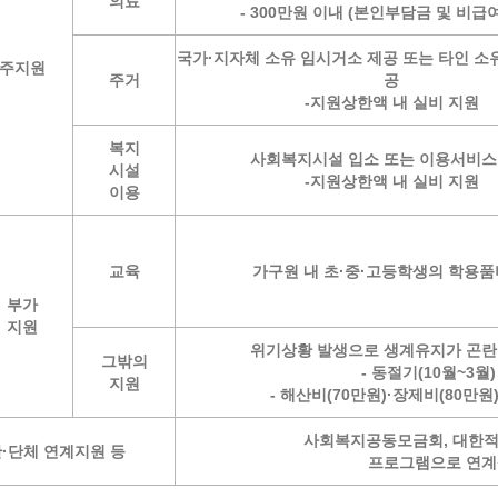
의료
- 300만원 이내 (본인부담금 및 비급
국가·지자체 소유 임시거소 제공 또는 타인 소
주지원
주거
공
-지원상한액 내 실비 지원
복지
사회복지시설 입소 또는 이용서비스
시설
-지원상한액 내 실비 지원
이용
교육
가구원 내 초·중·고등학생의 학용품
부가
지원
위기상황 발생으로 생계유지가 곤란
그밖의
- 동절기(10월~3월
지원
- 해산비(70만원)·장제비(80만원
사회복지공동모금회, 대한적
·단체 연계지원 등
프로그램으로 연계