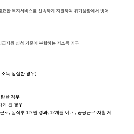
통계
청탁금지법 온라인 콜센터
필요한 복지서비스를 신속하게 지원하여 위기상황에서 벗어
사회조사
365민원실 운영현황
시민옴부즈만 제도 소개
민원서식
길고양이 중성화 신청
긴급지원 신청 기준에 부합하는 저소득 가구
 소득 상실한 경우)
곤란한 경우
하게 된 경우
로, 실직후 1개월 경과, 12개월 이내 , 공공근로·자활 제