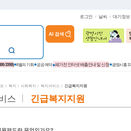
로그인
날씨
대기정보
AI 검색
참여
지역경제활성화/교육/일자리
-3399)
폐가전 인터넷 배출안내 및 신청
8월의 기회
공공 예약
광명시흥 
보
복지
사회복지
복지서비스
긴급복지지원
비스
긴급복지지원
카카오톡플러스친구
정제도
보
시정자료실
설치현황
(재)경기도민회장학회 장학금
보
사청구제
습원
법무행정
발급 받을 수 있는 증명
교복지원금 신청
시정
견인제
입찰계약정보
서비스 이용제한 안내
초·중·고등학생 입학 축하금 
 방문 처리제
위반업소공개
원제도란 무엇인가요?