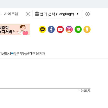
사이트맵
언어 선택 (Language)
문화관광
분야별정보
3기신도시
정부 부동산 대책 문의처
공공데이터개방
민원접수
청년 아르바이트 신청
착한가격지정업소란?
정보공개현황
정부24
착한가격지정업소
ㆍ인쇄
신청
포상금
민원처리공개
이용후기
지방공기업
민원서비스 종합평가 결과