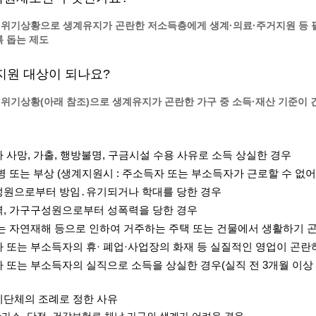
계층 전용상담창구
위원회 자료공개
위기상황으로 생계유지가 곤란한 저소득층에게 생계·의료·주거지원 등 
 간소화서비스
열린감사
록 돕는 제도
 프로그램 운영 현황
 전화민원
용역과제
회 현황
여행업 현황
지원 대상이 되나요?
형 일자리 창출 지원사업
관광 편의시설업
위기상황(아래 참조)으로 생계유지가 곤란한 가구 중 소득·재산 기준이 
자리
관광 호텔업
내
체 일자리 사업
관광객 이용시설업 현황
책
개소 현황
테마파크업 현황
자 사망, 가출, 행방불명, 구금시설 수용 사유로 소득 상실한 경우
상징물
합
질병 또는 부상 (생계지원시 : 주소득자 또는 부소득자가 근로할 수 없어
현황
성원으로부터 방임․유기되거나 학대를 당한 경우
역사
력, 가구구성원으로부터 성폭력을 당한 경우
교류
또는 자연재해 등으로 인하여 거주하는 주택 또는 건물에서 생활하기 
용시설
자 또는 부소득자의 휴· 폐업·사업장의 화재 등 실질적인 영업이 곤란
자 또는 부소득자의 실직으로 소득을 상실한 경우(실직 전 3개월 이상 근
치단체의 조례로 정한 사유