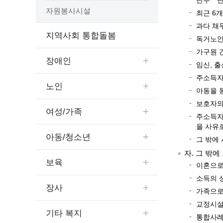
단수ㆍ단
예산집행실명공개
자원봉사시설
최근 6
센터소개
가족관
행정재산 관리위탁 현황 공개
과다 채
위치안내
여권민
공공시설물 설치 비용 공개
지역사회 통합돌봄
독거노인
상담안내
부동산
인사운영통계
가구원 
시민의 소리
정보통신
겸직허가 현황
장애인
임신, 출
정보통신
주민자치센터
주소득자
정보통신
노인
고향사랑기부제
아동을 
세움터(건축 행정 시스템)
보호자의
여성/가족
주소득자
을 사유
아동/청소년
그 밖에
자. 그 밖
보육
이혼으로
소득의 
장사
가족으로
교정시설
기타 복지
통합사례