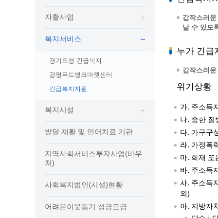
보도자료
민원상담전화
사회취약
자활사업
보도자료(2021.4월이전)
어디서나 민원
갑작스러운 
폐업신고
날 수 있도
광명시인생플러스센터
취업지원
전자시보
본인서명/인감신고/증명발급
구술 및
복지서비스
광명일자리센터
영화상영관 현황
채용박람
민원 제증명 수수료 면제사항
누가 긴급
출판사 및 인쇄소 현황
지역맞춤
행정처리기준편람
경기도형 긴급복지
갑작스러운 
박물관/미술관 현황
공공일
행정정보공동이용
광명푸드뱅크마켓센터
사전정보공표
문화유통업 현황
시청안
지역공동
대법원인터넷등기소
위기상황
긴급복지지원
행정정보공개안내
문화관광 해설사
주요시
직업 소
110화상수화통역서비스
가. 주소득
복지시설
정보공개 비공개 세부기준
광명의 
노동조
고객서비스 표준 매뉴얼
나. 중한 
행정정보공개목록
광명시 
행정서비스헌장
발달 재활 및 언어치료 기관
다. 가구구
행정정보공개청구
광명의 
민원편람
라. 가정폭
국가유산관
조직정보공개
지역사회서비스투자사업(바우
국내외 
출생·사망·혼인신고 등 10종에 대한 신고
마. 화재 
처)
절차
역사관
업무추진비(부서장)
시민이
바. 주소득
자주하는 질문
업무추진비(시장·부시장·실국장)
사. 주소득
사회복지법인(시설)현황
외)
상품권 구매·사용
아. 지방자
어려운이웃돕기 성금모금
인센티브 적립·사용