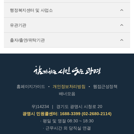
행정복지센터 및 사업소
유관기관
출자/출연/위탁기관
홈페이지가이드
개인정보처리방침
웹접근성정책
배너모음
우)14234
|
경기도 광명시 시청로 20
광명시 민원콜센터: 1688-3399 (02-2680-2114)
· 평일 및 명절 08:30 ~ 18:30
· 근무시간 외 당직실 연결