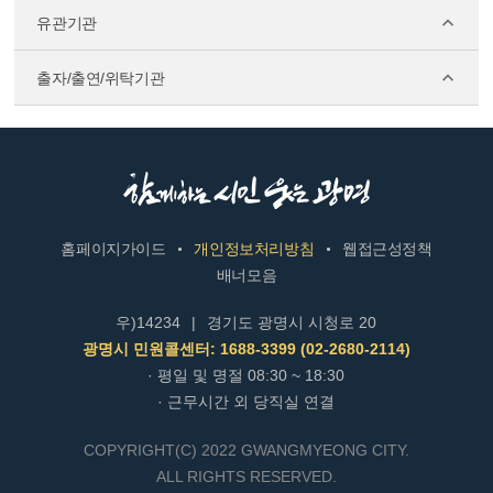
유관기관
출자/출연/위탁기관
홈페이지가이드
개인정보처리방침
웹접근성정책
배너모음
우)14234
|
경기도 광명시 시청로 20
광명시 민원콜센터: 1688-3399 (02-2680-2114)
· 평일 및 명절 08:30 ~ 18:30
· 근무시간 외 당직실 연결
COPYRIGHT(C) 2022 GWANGMYEONG CITY.
ALL RIGHTS RESERVED.