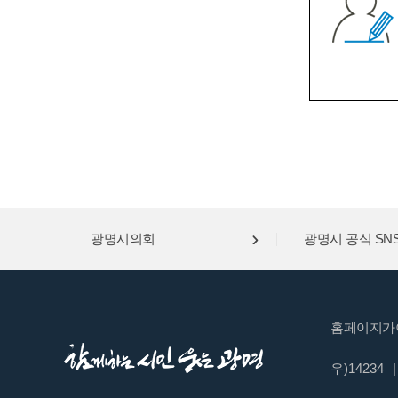
광명시의회
광명시 공식 SN
홈페이지가
우)14234
|