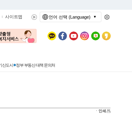
사이트맵
언어 선택 (Language)
문화관광
분야별정보
3기신도시
정부 부동산 대책 문의처
공공데이터개방
민원접수
청년 아르바이트 신청
착한가격지정업소란?
정보공개현황
정부24
착한가격지정업소
ㆍ인쇄
신청
포상금
민원처리공개
이용후기
지방공기업
민원서비스 종합평가 결과