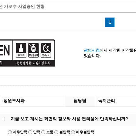
7년 가로수 사업승인 현황
계등록
시민과의 대화
원
광명시 시민원탁회의
1
민원
민원신고센터
공사 감리원 배치신고
시민참여방
설비 유지보수·관리 제도
행정규제 개혁
광명시청
에서 제작한 저작물은
 사용전 검사
적극행정
있습니다.
광명시민대상
시민건의
고향사랑기부제
정원도시과
담당팀
녹지관리
지금 보고 계시는 화면의 정보와 사용 편의성에 만족하십니까?
매우만족
만족
보통
불만족
매우불만족