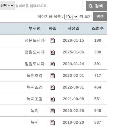
통계
청탁금지법 온라인 콜센터
검색
사회조사
365민원실 운영현황
페이지당 목록 :
씩 보기
변경
시민옴부즈만 제도 소개
민원서식
부서명
파일
작성일
조회수
길고양이 중성화 신청
정원도시과
2026-01-15
190
정원도시과
2025-01-06
308
정원도시과
2024-01-24
391
녹지조경
2023-02-01
717
녹지조경
2022-08-31
454
녹지조경
2021-09-08
551
녹지
2020-02-25
948
녹지
2019-02-20
837