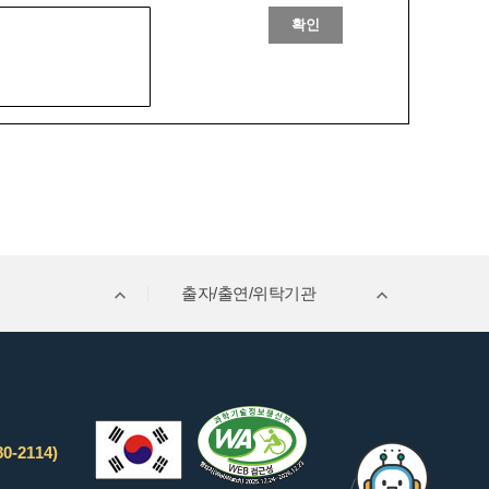
확인
출자/출연/위탁기관
0-2114)