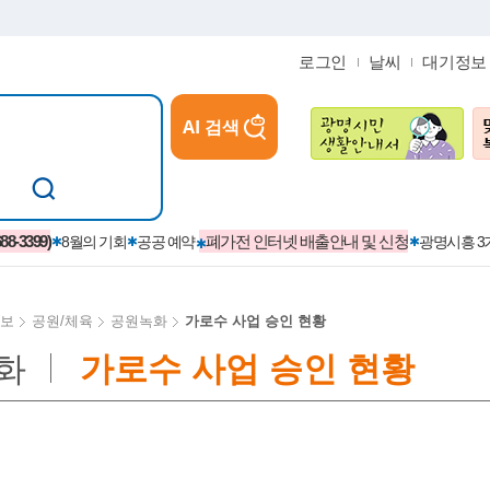
로그인
날씨
대기정보
AI 검색
참여
지역경제활성화/교육/일자리
-3399)
폐가전 인터넷 배출안내 및 신청
8월의 기회
공공 예약
광명시흥 
보
공원/체육
공원녹화
가로수 사업 승인 현황
화
가로수 사업 승인 현황
카카오톡플러스친구
정제도
보
시정자료실
설치현황
(재)경기도민회장학회 장학금
보
사청구제
습원
법무행정
발급 받을 수 있는 증명
교복지원금 신청
시정
견인제
입찰계약정보
서비스 이용제한 안내
초·중·고등학생 입학 축하금 
 방문 처리제
위반업소공개