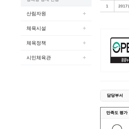
예산집행실명공개
1
201
센터소개
가족관
행정재산 관리위탁 현황 공개
산림자원
위치안내
여권민
공공시설물 설치 비용 공개
상담안내
부동산
인사운영통계
체육시설
시민의 소리
정보통신
겸직허가 현황
정보통신
주민자치센터
체육정책
정보통신
고향사랑기부제
시민체육관
세움터(건축 행정 시스템)
담당부서
만족도 평가