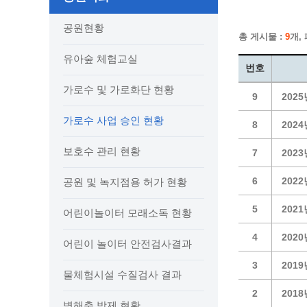
보도자료
민원상담전화
사회취약
보도자료(2021.4월이전)
어디서나 민원
폐업신고
공원현황
총 게시물 :
9
개,
광명시인생플러스센터
취업지원
전자시보
본인서명/인감신고/증명발급
구술 및
유아숲 체험교실
광명일자리센터
영화상영관 현황
채용박람
민원 제증명 수수료 면제사항
번호
출판사 및 인쇄소 현황
지역맞춤
행정처리기준편람
가로수 및 가로화단 현황
9
202
박물관/미술관 현황
공공일
행정정보공동이용
사전정보공표
문화유통업 현황
가로수 사업 승인 현황
시청안
지역공동
대법원인터넷등기소
8
202
행정정보공개안내
문화관광 해설사
주요시
직업 소
110화상수화통역서비스
보호수 관리 현황
7
202
정보공개 비공개 세부기준
광명의 
노동조
고객서비스 표준 매뉴얼
행정정보공개목록
광명시 
행정서비스헌장
6
202
공원 및 녹지점용 허가 현황
행정정보공개청구
광명의 
민원편람
5
202
어린이놀이터 모래소독 현황
국가유산관
조직정보공개
국내외 
출생·사망·혼인신고 등 10종에 대한 신고
절차
역사관
업무추진비(부서장)
시민이
4
202
어린이 놀이터 안전검사결과
자주하는 질문
업무추진비(시장·부시장·실국장)
3
201
상품권 구매·사용
물체험시설 수질검사 결과
인센티브 적립·사용
2
201
병해충 방제 현황