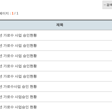
계층 전용상담창구
위원회 자료공개
 간소화서비스
열린감사
 페이지 :
1
/ 1
 프로그램 운영 현황
 전화민원
용역과제
회 현황
여행업 현황
제목
형 일자리 창출 지원사업
관광 편의시설업
5년 가로수 사업 승인현황
자리
관광 호텔업
내
체 일자리 사업
관광객 이용시설업 현황
4년 가로수 사업 승인현황
책
개소 현황
테마파크업 현황
3년 가로수 사업 승인현황
상징물
합
현황
2년 가로수 사업 승인현황
역사
1년 가로수 사업 승인현황
교류
용시설
0년 가로수사업 승인 현황
9년 가로수 사업승인 현황
8년 가로수 사업승인 현황