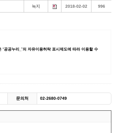
녹지
2018-02-02
996
광명동굴딸기 스마트팜 체험프로그램
주말농장신청
상자텃밭신청
공유농업
정장대여신청
 ‘공공누리_’
의 자유이용허락 표시제도에 따라 이용할 수
문의처
02-2680-0749