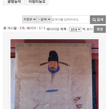
광명농악
아방리농요
검색
총 게시물 :
1
개, 페이지 :
1
/ 1
페이지당 목록 :
씩 보기
변경