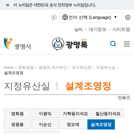
이 누리집은 대한민국 공식 전자정부 누리집입니다.
언어 선택 (Language)
날씨
대기정보
사이트맵
home
문화관광
광명의 국가유산
국가유산관
지정유산실
설계조영정
지정유산실
설계조영정
ㆍ인쇄
영회원
이원익
가학동지석묘
철산동지석묘
정원용
이순신
영모재
설계조영정