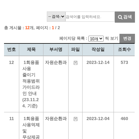
검색
총 게시물 :
12
개, 페이지 :
1
/ 2
페이지당 목록 :
씩 보기
변경
번호
제목
부서명
파일
작성일
조회수
12
1회용품
자원순환과
2023-12-14
573
사용
줄이기
적용범위
가이드라
인 안내
(23.11.2
4. 기준)
11
1회용품
자원순환과
2023-12-04
460
사용억제
및
무상제공