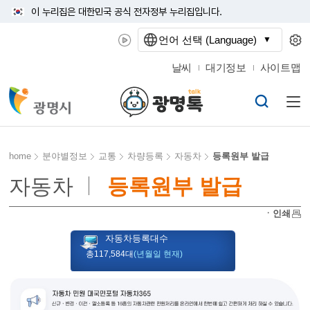
이 누리집은 대한민국 공식 전자정부 누리집입니다.
언어 선택 (Language)
날씨
대기정보
사이트맵
home
분야별정보
교통
차량등록
자동차
등록원부 발급
자동차
등록원부 발급
ㆍ인쇄
자동차등록대수
총117,584대
(년월일 현재)