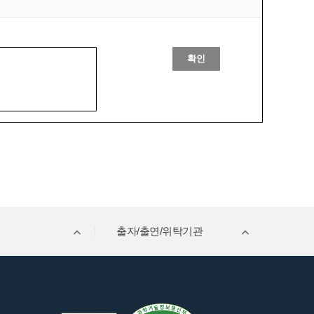
확인
출자/출연/위탁기관