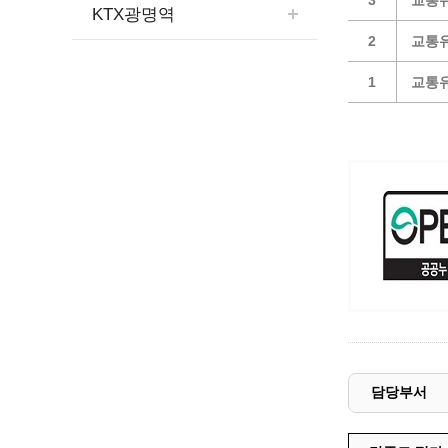
3
교통
예산집행실명공개
KTX광명역
센터소개
가족관
행정재산 관리위탁 현황 공개
2
교통
위치안내
여권민
공공시설물 설치 비용 공개
1
교통
상담안내
부동산
인사운영통계
시민의 소리
정보통신
겸직허가 현황
정보통신
주민자치센터
정보통신
고향사랑기부제
세움터(건축 행정 시스템)
담당부서