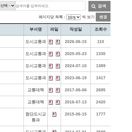
통계
청탁금지법 온라인 콜센터
검색
사회조사
365민원실 운영현황
페이지당 목록 :
씩 보기
변경
시민옴부즈만 제도 소개
민원서식
부서명
파일
작성일
조회수
길고양이 중성화 신청
도시교통과
2026-06-15
110
도시교통과
2025-05-23
1330
도시교통과
2024-07-10
1389
도시교통과
2023-06-19
1417
교통대책
2017-06-06
2695
교통대책
2016-07-13
2420
첨단도시교
2015-06-15
1777
통과