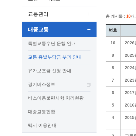
보도자료
민원상담전화
사회취약
보도자료(2021.4월이전)
어디서나 민원
폐업신고
교통관리
총 게시물 :
10
개,
광명시인생플러스센터
취업지원
전자시보
본인서명/인감신고/증명발급
구술 및
광명일자리센터
영화상영관 현황
채용박람
민원 제증명 수수료 면제사항
대중교통
번호
출판사 및 인쇄소 현황
지역맞춤
행정처리기준편람
10
202
특별교통수단 운행 안내
박물관/미술관 현황
공공일
행정정보공동이용
사전정보공표
문화유통업 현황
시청안
지역공동
대법원인터넷등기소
9
202
교통 유발부담금 부과 안내
행정정보공개안내
문화관광 해설사
주요시
직업 소
110화상수화통역서비스
8
202
정보공개 비공개 세부기준
광명의 
노동조
고객서비스 표준 매뉴얼
유가보조금 신청 안내
행정정보공개목록
광명시 
행정서비스헌장
7
202
경기버스정보
행정정보공개청구
광명의 
민원편람
6
201
국가유산관
조직정보공개
국내외 
출생·사망·혼인신고 등 10종에 대한 신고
버스이용불편사항 처리현황
절차
역사관
업무추진비(부서장)
시민이
5
201
대중교통현황
자주하는 질문
업무추진비(시장·부시장·실국장)
4
201
상품권 구매·사용
택시 이용안내
인센티브 적립·사용