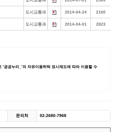
도시교통과
2014-07-01
2589
광명동굴딸기 스마트팜 체험프로그램
도시교통과
2014-04-24
2160
주말농장신청
도시교통과
2014-04-01
2823
상자텃밭신청
공유농업
정장대여신청
 ‘공공누리_’
의 자유이용허락 표시제도에 따라 이용할 수
문의처
02-2680-7968