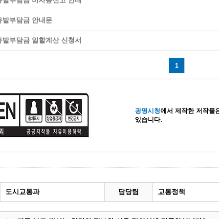
유발부담금 미사용신고 안내
계등록
시민과의 대화
유발부담금 안내문
원
광명시 시민원탁회의
유발부담금 일할계산 신청서
민원
민원신고센터
공사 감리원 배치신고
시민참여방
1
설비 유지보수·관리 제도
행정규제 개혁
 사용전 검사
적극행정
광명시민대상
시민건의
광명시청
에서 제작한 저작물은
있습니다.
고향사랑기부제
도시교통과
담당팀
교통정책