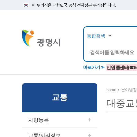
이 누리집은 대한민국 공식 전자정부 누리집입니다.
뉴스/정보공개
민원/
바로가기
민원 콜센터(☎1688
home
분야별정
교통
대중교
공지사항
광명시 생활종합안내서
시립예술단
소식지/
민원조
교육정
고시/공고/입법예고
종합민원실 안내도
단원소개
반상회
사전심
평생학
차량등록
행사ㆍ축제
종합민원상담센터
예술/공연단체
미디어
민원후
시 주간행사
우리 노무사 상담센터
광명시립예술단 티켓박스
민원1회
교통/지리정보