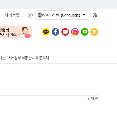
사이트맵
언어 선택 (Language)
문화관광
분야별정보
3기신도시
정부 부동산 대책 문의처
공공데이터개방
민원접수
청년 아르바이트 신청
착한가격지정업소란?
정보공개현황
정부24
착한가격지정업소
ㆍ인쇄
신청
포상금
민원처리공개
이용후기
지방공기업
민원서비스 종합평가 결과