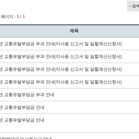
계층 전용상담창구
위원회 자료공개
 간소화서비스
열린감사
 페이지 :
1
/ 1
 프로그램 운영 현황
 전화민원
용역과제
회 현황
여행업 현황
제목
형 일자리 창출 지원사업
관광 편의시설업
6년 교통유발부담금 부과 안내(미사용 신고서 및 일할계산신청서)
자리
관광 호텔업
내
체 일자리 사업
관광객 이용시설업 현황
5년 교통유발부담금 부과 안내(미사용 신고서 및 일할계산신청서)
책
개소 현황
테마파크업 현황
4년 교통유발부담금 부과 안내(미사용 신고서 및 일할계산신청서)
상징물
합
현황
3년 교통유발부담금 부과 안내(미사용 신고서 및 일할계산신청서)
역사
7년 교통유발부담금 부과 안내
교류
용시설
6년 교통유발부담금 안내
5년 교통유발부담금 안내