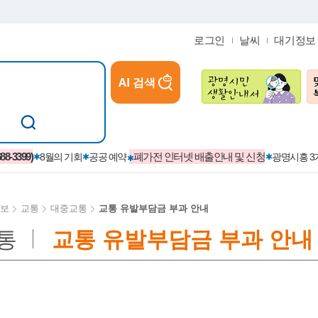
로그인
날씨
대기정보
AI 검색
참여
지역경제활성화/교육/일자리
-3399)
폐가전 인터넷 배출안내 및 신청
8월의 기회
공공 예약
광명시흥 
보
교통
대중교통
교통 유발부담금 부과 안내
통
교통 유발부담금 부과 안내
카카오톡플러스친구
정제도
보
시정자료실
설치현황
(재)경기도민회장학회 장학금
보
사청구제
습원
법무행정
발급 받을 수 있는 증명
교복지원금 신청
시정
견인제
입찰계약정보
서비스 이용제한 안내
초·중·고등학생 입학 축하금 
 방문 처리제
위반업소공개