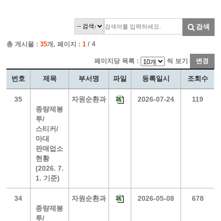
검색
총 게시물 :
35
개, 페이지 :
1
/ 4
페이지당 목록 :
씩 보기
변경
번호
제목
부서명
파일
등록일시
조회수
35
자원순환과
2026-07-24
119
종량제봉
투/
스티커/
마대
판매업소
현황
(2026. 7.
1. 기준)
34
자원순환과
2026-05-08
678
종량제봉
투/