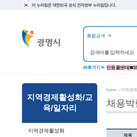
이 누리집은 대한민국 공식 전자정부 누리집입니다.
뉴스/정보공개
민원/
바로가기
민원 콜센터(☎1688
home
지역경제
지역경제활성화/교
채용박
공지사항
광명시 생활종합안내서
시립예술단
소식지/
민원조
교육정
육/일자리
고시/공고/입법예고
종합민원실 안내도
단원소개
반상회
사전심
평생학
행사ㆍ축제
종합민원상담센터
예술/공연단체
미디어
민원후
지역경제활성화
시 주간행사
우리 노무사 상담센터
광명시립예술단 티켓박스
민원1회
제목