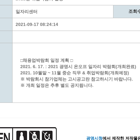
계층 전용상담창구
위원회 자료공개
 간소화서비스
열린감사
조회
일자리센터
 프로그램 운영 현황
 전화민원
용역과제
2021-09-17 08:24:14
회 현황
여행업 현황
형 일자리 창출 지원사업
관광 편의시설업
자리
관광 호텔업
내
체 일자리 사업
관광객 이용시설업 현황
□채용업박람회 일정 계획 □
책
개소 현황
테마파크업 현황
2021. 6. 17. : 2021 광명시 온오프 일자리 박람회(개최완료)
상징물
합
2021. 10월말 ~ 11월 중순 직무 & 취업박람회(개최예정)
※ 박람회시 참가업체는 고시공고란 참고하시기 바랍니다.
현황
※ 개최 일정은 추후 별도 공지됩니다.
역사
교류
용시설
광명시청
에서 제작한 저작물은