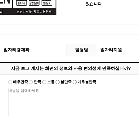
있습니다.
계등록
시민과의 대화
원
광명시 시민원탁회의
민원
민원신고센터
공사 감리원 배치신고
시민참여방
설비 유지보수·관리 제도
행정규제 개혁
일자리경제과
담당팀
일자리지원
 사용전 검사
적극행정
광명시민대상
지금 보고 계시는 화면의 정보와 사용 편의성에 만족하십니까?
시민건의
고향사랑기부제
매우만족
만족
보통
불만족
매우불만족