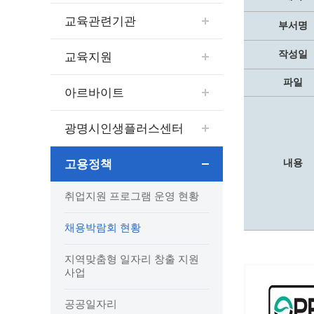
보도자료
민원상담전화
사회취약
교육관련기관
보도자료(2021.4월이전)
어디서나 민원
폐업신고
부서명
광명시인생플러스센터
취업지원
전자시보
본인서명/인감신고/증명발급
구술 및
작성일
교육지원
광명일자리센터
영화상영관 현황
채용박람
민원 제증명 수수료 면제사항
파일
출판사 및 인쇄소 현황
지역맞춤
행정처리기준편람
아르바이트
박물관/미술관 현황
공공일
행정정보공동이용
사전정보공표
문화유통업 현황
시청안
지역공동
대법원인터넷등기소
광명시인생플러스센터
행정정보공개안내
문화관광 해설사
주요시
직업 소
110화상수화통역서비스
정보공개 비공개 세부기준
광명의 
노동조
고객서비스 표준 매뉴얼
내용
고용정책
행정정보공개목록
광명시 
행정서비스헌장
취업지원 프로그램 운영 현황
행정정보공개청구
광명의 
민원편람
국가유산관
조직정보공개
국내외 
출생·사망·혼인신고 등 10종에 대한 신고
채용박람회 현황
절차
역사관
업무추진비(부서장)
시민이
자주하는 질문
지역맞춤형 일자리 창출 지원
업무추진비(시장·부시장·실국장)
사업
상품권 구매·사용
인센티브 적립·사용
공공일자리