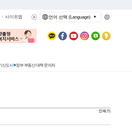
사이트맵
언어 선택 (Language)
문화관광
분야별정보
3기신도시
정부 부동산 대책 문의처
공공데이터개방
민원접수
청년 아르바이트 신청
착한가격지정업소란?
정보공개현황
정부24
착한가격지정업소
ㆍ인쇄
신청
포상금
민원처리공개
이용후기
지방공기업
민원서비스 종합평가 결과