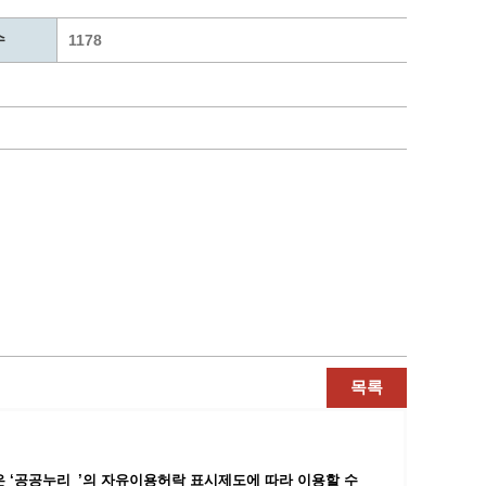
통계
청탁금지법 온라인 콜센터
수
사회조사
365민원실 운영현황
1178
시민옴부즈만 제도 소개
민원서식
길고양이 중성화 신청
목록
 ‘공공누리_’
의 자유이용허락 표시제도에 따라 이용할 수