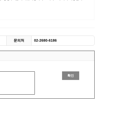
광명동굴딸기 스마트팜 체험프로그램
주말농장신청
상자텃밭신청
공유농업
정장대여신청
문의처
02-2680-6186
확인