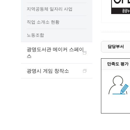
예산집행실명공개
지역공동체 일자리 사업
센터소개
가족관
행정재산 관리위탁 현황 공개
위치안내
여권민
공공시설물 설치 비용 공개
직업 소개소 현황
상담안내
부동산
인사운영통계
시민의 소리
정보통신
겸직허가 현황
노동조합
정보통신
주민자치센터
담당부서
광명도서관 메이커 스페이
정보통신
고향사랑기부제
스
세움터(건축 행정 시스템)
만족도 평가
광명시 게임 창작소