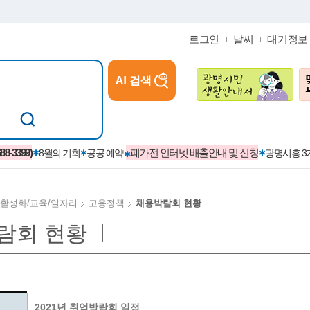
로그인
날씨
대기정보
AI 검색
참여
지역경제활성화/교육/일자리
-3399)
폐가전 인터넷 배출안내 및 신청
8월의 기회
공공 예약
광명시흥 
활성화/교육/일자리
고용정책
채용박람회 현황
람회 현황
카카오톡플러스친구
정제도
보
시정자료실
설치현황
(재)경기도민회장학회 장학금
보
사청구제
습원
법무행정
발급 받을 수 있는 증명
교복지원금 신청
시정
견인제
입찰계약정보
서비스 이용제한 안내
초·중·고등학생 입학 축하금 
 방문 처리제
위반업소공개
2021년 취업박람회 일정