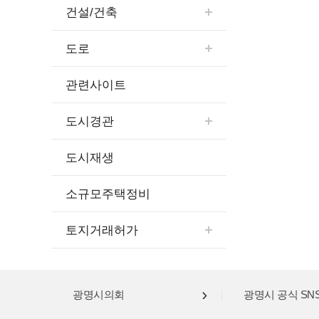
건설/건축
도로
관련사이트
도시경관
도시재생
소규모주택정비
토지거래허가
광명시의회
광명시 공식 SN