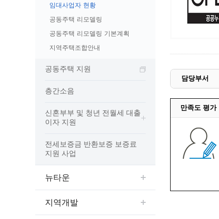
예산집행실명공개
임대사업자 현황
센터소개
가족관
행정재산 관리위탁 현황 공개
공동주택 리모델링
위치안내
여권민
공공시설물 설치 비용 공개
공동주택 리모델링 기본계획
상담안내
부동산
인사운영통계
지역주택조합안내
시민의 소리
정보통신
겸직허가 현황
공동주택 지원
정보통신
주민자치센터
담당부서
정보통신
고향사랑기부제
층간소음
세움터(건축 행정 시스템)
만족도 평가
신혼부부 및 청년 전월세 대출
이자 지원
전세보증금 반환보증 보증료
지원 사업
뉴타운
지역개발