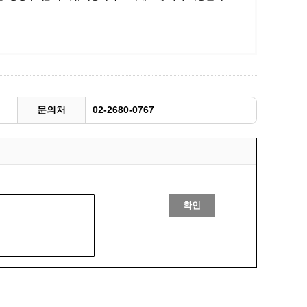
광명동굴딸기 스마트팜 체험프로그램
주말농장신청
상자텃밭신청
공유농업
정장대여신청
문의처
02-2680-0767
확인