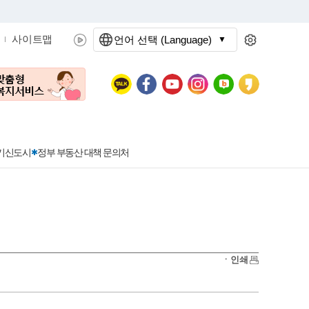
사이트맵
언어 선택 (Language)
문화관광
분야별정보
3기신도시
정부 부동산 대책 문의처
공공데이터개방
민원접수
청년 아르바이트 신청
착한가격지정업소란?
정보공개현황
정부24
착한가격지정업소
ㆍ인쇄
신청
포상금
민원처리공개
이용후기
지방공기업
민원서비스 종합평가 결과