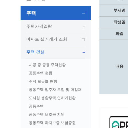
보도자료
민원상담전화
사회취약
보도자료(2021.4월이전)
어디서나 민원
폐업신고
부서명
주택
광명시인생플러스센터
취업지원
전자시보
본인서명/인감신고/증명발급
구술 및
작성일
광명일자리센터
영화상영관 현황
주택가격열람
채용박람
민원 제증명 수수료 면제사항
파일
출판사 및 인쇄소 현황
지역맞춤
행정처리기준편람
아파트 실거래가 조회
박물관/미술관 현황
공공일
행정정보공동이용
사전정보공표
문화유통업 현황
시청안
지역공동
대법원인터넷등기소
주택 건설
행정정보공개안내
문화관광 해설사
주요시
직업 소
110화상수화통역서비스
시공 중 공동 주택현황
정보공개 비공개 세부기준
광명의 
노동조
고객서비스 표준 매뉴얼
내용
공동주택 현황
행정정보공개목록
광명시 
행정서비스헌장
주택 보급률 현황
행정정보공개청구
광명의 
민원편람
국가유산관
공동주택 입주자 모집 및 마감재
조직정보공개
국내외 
출생·사망·혼인신고 등 10종에 대한 신고
절차
역사관
업무추진비(부서장)
도시형 생활주택 인허가현황
시민이
자주하는 질문
업무추진비(시장·부시장·실국장)
공동주택
상품권 구매·사용
공동주택 보조금 지원
인센티브 적립·사용
공동주택 하자보증 보험증권