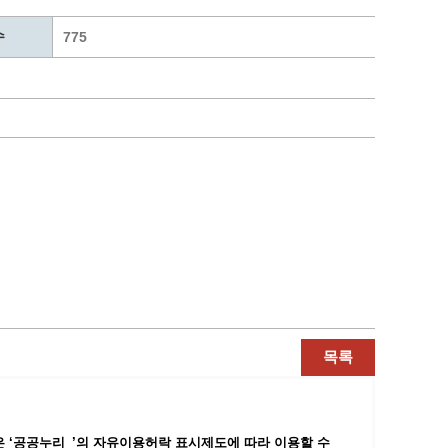
통계
청탁금지법 온라인 콜센터
수
사회조사
365민원실 운영현황
775
시민옴부즈만 제도 소개
민원서식
길고양이 중성화 신청
목록
 ‘공공누리_’
의 자유이용허락 표시제도에 따라 이용할 수