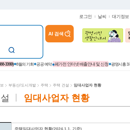
로그인
날씨
대기정보
AI 검색
참여
지역경제활성화/교육/일자리
-3399)
폐가전 인터넷 배출안내 및 신청
8월의 기회
공공 예약
광명시흥 
보
부동산/도시개발
주택
주택 건설
임대사업자 현황
건설
임대사업자 현황
카카오톡플러스친구
정제도
보
시정자료실
설치현황
(재)경기도민회장학회 장학금
보
사청구제
습원
법무행정
발급 받을 수 있는 증명
교복지원금 신청
시정
견인제
입찰계약정보
서비스 이용제한 안내
초·중·고등학생 입학 축하금 
 방문 처리제
위반업소공개
주택임대사업자 현황(2024.1.1. 기준)