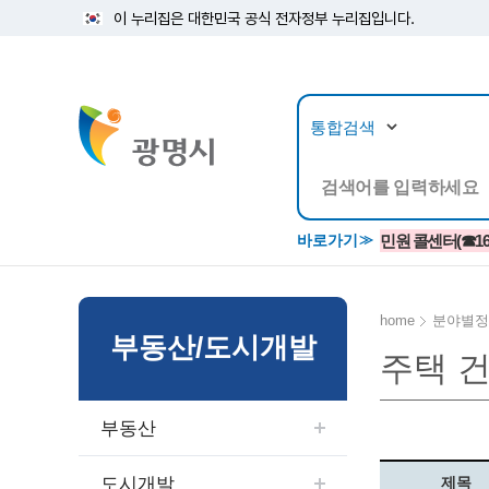
이 누리집은 대한민국 공식 전자정부 누리집입니다.
뉴스/정보공개
민원/
바로가기
민원 콜센터(☎1688
home
분야별정
부동산/도시개발
주택 
공지사항
광명시 생활종합안내서
시립예술단
소식지/
민원조
교육정
고시/공고/입법예고
종합민원실 안내도
단원소개
반상회
사전심
평생학
부동산
행사ㆍ축제
종합민원상담센터
예술/공연단체
미디어
민원후
시 주간행사
우리 노무사 상담센터
광명시립예술단 티켓박스
민원1회
도시개발
제목