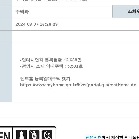
계층 전용상담창구
위원회 자료공개
 간소화서비스
열린감사
조회
주택과
 프로그램 운영 현황
 전화민원
용역과제
2024-03-07 16:26:29
회 현황
여행업 현황
형 일자리 창출 지원사업
관광 편의시설업
자리
관광 호텔업
내
체 일자리 사업
관광객 이용시설업 현황
-임대사업자 등록현황 : 2,688명
책
개소 현황
테마파크업 현황
-광명시 소재 임대주택 : 5,501호
상징물
합
렌트홈 등록임대주택 찾기
현황
https://www.myhome.go.kr/hws/portal/gis/rentHome.do
역사
교류
용시설
광명시청
에서 제작한 저작물은