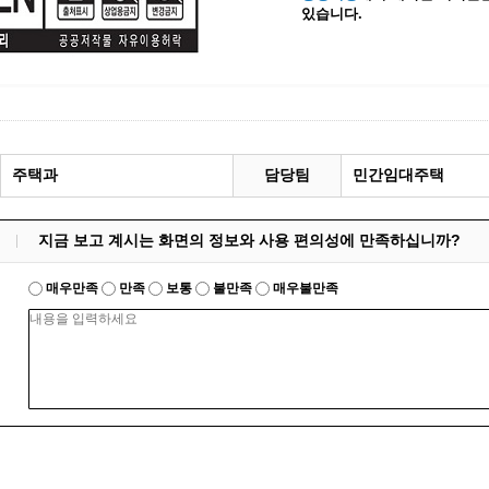
있습니다.
계등록
시민과의 대화
원
광명시 시민원탁회의
민원
민원신고센터
공사 감리원 배치신고
시민참여방
설비 유지보수·관리 제도
행정규제 개혁
주택과
담당팀
민간임대주택
 사용전 검사
적극행정
광명시민대상
지금 보고 계시는 화면의 정보와 사용 편의성에 만족하십니까?
시민건의
고향사랑기부제
매우만족
만족
보통
불만족
매우불만족