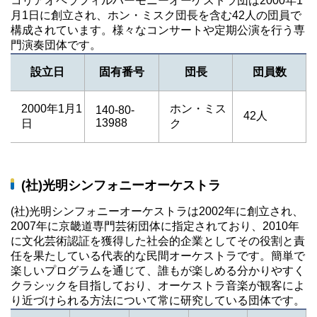
コリアオペラフィルハーモニーオーケストラ団は2000年1
月1日に創立され、ホン・ミスク団長を含む42人の団員で
構成されています。様々なコンサートや定期公演を行う専
門演奏団体です。
設立日
固有番号
団長
団員数
2000年1月1
ホン・ミス
140-80-
42人
13988
日
ク
(社)光明シンフォニーオーケストラ
(社)光明シンフォニーオーケストラは2002年に創立され、
2007年に京畿道専門芸術団体に指定されており、2010年
に文化芸術認証を獲得した社会的企業としてその役割と責
任を果たしている代表的な民間オーケストラです。簡単で
楽しいプログラムを通じて、誰もが楽しめる分かりやすく
クラシックを目指しており、オーケストラ音楽が観客によ
り近づけられる方法について常に研究している団体です。