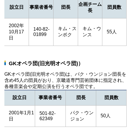
企画チーム
設立日
事業者番号
団長
団員数
長
2002年
キム・ス
キム・ウ
140-82-
10月17
55人
01899
ンボク
ンス
日
GKオペラ団(旧光明オペラ団)）
GKオペラ団(旧光明オペラ団)は、パク・ウンジョン団長を
含め45人の団員がおり、京畿道専門芸術団体に指定され、
各種音楽会や定期公演を行うオペラ団です。
設立日
事業者番号
団長
団員数
2001年1月1
パク・ウン
501-82-
50人
62349
日
ジョン