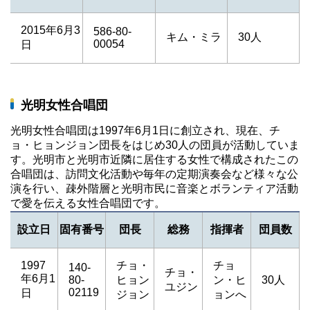
2015年6月3
586-80-
キム・ミラ
30人
00054
日
光明女性合唱団
光明女性合唱団は1997年6月1日に創立され、現在、チ
ョ・ヒョンジョン団長をはじめ30人の団員が活動していま
す。光明市と光明市近隣に居住する女性で構成されたこの
合唱団は、訪問文化活動や毎年の定期演奏会など様々な公
演を行い、疎外階層と光明市民に音楽とボランティア活動
で愛を伝える女性合唱団です。
設立日
固有番号
団長
総務
指揮者
団員数
1997
チョ・
チョ
140-
チョ・
年6月1
80-
ヒョン
ン・ヒ
30人
ユジン
02119
日
ジョン
ョンへ