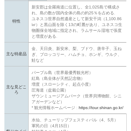
新安郡は全羅南道に位置し、全1,025島で構成さ
れ、島の数が国内全体の島の約25％を占める.
ユネスコ世界自然遺産として新安干潟（1,100.86
特性
㎢）と黒山面を除く13の町麓があり、ユネスコ生
物圏保全地域に指定され、ラムサール湿地で張度
と増度がある.
金、天日炎、新安米、梨、ブドウ、唐辛子、玉ね
主な特産品
ぎ、ブロッコリー、ハムチョ、ホンギ、ウルク、
鮭など
パープル島（世界最優秀観光村）
紅島（島全体が天然記念物）
増度（スローシティ、起点小度）
主な見どこ
圧海道（盆栽公園）
ろ
ザウンミュージアムパーク（世界貝博物館、シニ
アガーデンなど）
* 観光情報ホームページ :
https://tour.shinan.go.kr/
水仙、チューリップフェスティバル（4、5月）
軍民の日（4月15日）