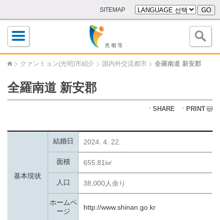
SITEMAP
GO
クァンミョン(光明)市紹介
国内外交流都市
全羅南道 新安郡
全羅南道 新安郡
ㆍSHARE
ㆍPRINT
結婚日
2024. 4. 22.
面積
655.81㎢
基本現状
人口
38,000人余り
ホームペ
http://www.shinan.go.kr
ージ