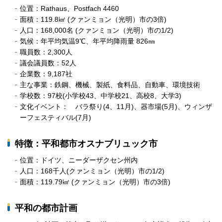
位置：Rathaus、Postfach 4460
面積：119.8㎢ (クァンミョン（光明）市の3倍)
人口：168,000名 (クァンミョン（光明）市の1/2)
気候：年平均気温9℃、年平均降雨量 826㎜
職員数：2,300人
議会議員数：52人
企業数：9,187社
主な事業：鉄鋼、機械、製紙、食料品、自動車、環境技術
学校数：97校(小学校43、中学校21、高校8、大学3)
文化イベント： バラ祭り(4、11月)、器市場(5月)、ウィンザ
ーフェスティバル(7月)
特徴：平和都市オスナブリュック市
位置：ドイツ、ニーダーザクセン州内
人口：168千人(クァンミョン（光明）市の1/2)
面積：119.79㎢ (クァンミョン（光明）市の3倍)
平和の都市計画