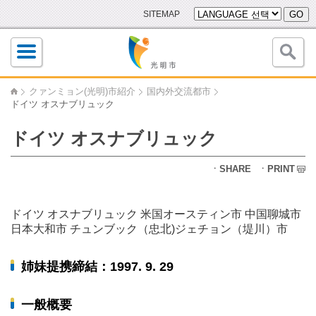
SITEMAP
GO
クァンミョン(光明)市紹介
国内外交流都市
ドイツ オスナブリュック
ドイツ オスナブリュック
ㆍSHARE
ㆍPRINT
ドイツ オスナブリュック
米国オースティン市
中国聊城市
日本大和市
チュンブック（忠北)ジェチョン（堤川）市
姉妹提携締結：1997. 9. 29
一般概要