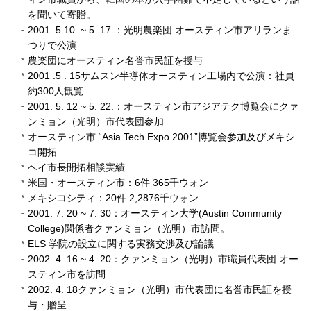
を聞いて寄贈。
2001. 5.10. ~ 5. 17.：光明農楽団 オースティン市アリランま
つりで公演
農楽団にオースティン名誉市民証を授与
2001 .5 . 15サムスン半導体オースティン工場内で公演：社員
約300人観覧
2001. 5. 12 ~ 5. 22.：オースティン市アジアテク博覧会にクァ
ンミョン（光明）市代表団参加
オースティン市 “Asia Tech Expo 2001”博覧会参加及びメキシ
コ開拓
ヘイ市長開拓相談実績
米国・オースティン市：6件 365千ウォン
メキシコシティ：20件 2,2876千ウォン
2001. 7. 20 ~ 7. 30：オースティン大学(Austin Community
College)関係者クァンミョン（光明）市訪問。
ELS 学院の設立に関する実務交渉及び論議
2002. 4. 16 ~ 4. 20：クァンミョン（光明）市職員代表団 オー
スティン市を訪問
2002. 4. 18クァンミョン（光明）市代表団に名誉市民証を授
与・贈呈