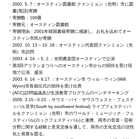
2002. 5. 7：オースティン図書館 クァンミョン（光明）市に図
書(英語)寄贈
寄贈数：100冊
寄贈元：オースティン図書館
寄贈理由：2001年韓国書籍寄贈に感謝し、お礼を込めてオー
スティン市民が寄贈
2002. 10. 13 ~ 10. 18：オースティン代表団クァンミョン（光
明）市訪問
2003. 4. 24. ~ 5. 2.：光明農楽団オースティンで公演
第3回アリランまつりへのオースティン市からの招待を受け現
地で公演、盛況
2003. 6. 14. ~ 6.17.：オースティン市 ウィル・ウィン(Will
Wynn)市長就任式の招待を受け出席
(ACC)訪問協議及び生涯教育プログラムのベンチマーキング
2005. 3.15.~3.23.：サウス・バイ・サウスウェスト・フェステ
ィバル見学(South by southwest festival) ライブフェスティバ
ルをクァンミョン（光明）市のワールド・ミュージック・フェ
スティバル(ロックフェスティバル)と連携、両市の音楽・芸術
分野に関する経験と意見交換を通して、両市の文化交流の活性
化と発展を図る。