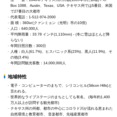
Box 1088、Austin、Texas、USA. テキサス州では5番目、米国
で27番目の大都市
代表電話：1-512-974-2000
面 積：360㎢(クァンミョン（光明）市の10倍)
人口：640,000人
平均降雨量：33.78 インチ(1,110mm) - (冬に雪はほとんど降
らない)
年間日照日数：300日
人種：白人(61.7%)、ヒスパニック系(23%)、黒人(11.9%)、そ
の他(3.4%)
年間訪問観光客数：14,000,000人
地域特性
電子・コンピューターのまちで、シリコンヒル(Silicon Hills)と
言われる。
世界的なライブステージのまちとしても有名。 (毎年約1,400
万人以上が訪問する観光都市)
テキサス州の州都、都市の中心にコロラド川が流れる恵まれた
自然環境と教育都市、 音楽都市、先端産業都市