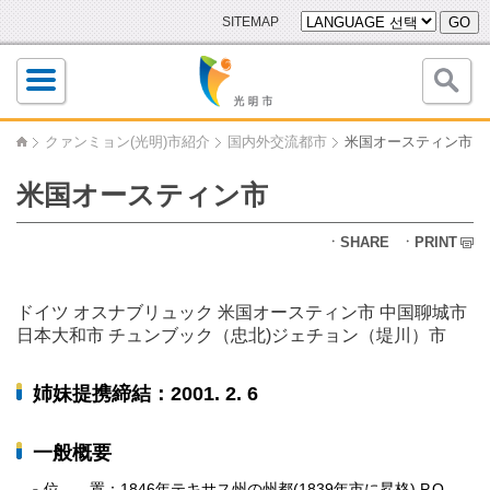
SITEMAP
GO
クァンミョン(光明)市紹介
国内外交流都市
米国オースティン市
米国オースティン市
ㆍSHARE
ㆍPRINT
ドイツ オスナブリュック
米国オースティン市
中国聊城市
日本大和市
チュンブック（忠北)ジェチョン（堤川）市
姉妹提携締結：2001. 2. 6
一般概要
位 置：1846年テキサス州の州都(1839年市に昇格) P.O.