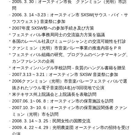
2005. 3. 30：オースティン市長 クァンミョン（光明）市訪
問
2006. 3. 14 ~3.23：オースティン市 SXSW(サウス・バイ・サ
ウスウェスト) 音楽祭に参加
2007年度 SXSW祭への参加手続き及び方策
フェスティバル事務局同士の交流協力方策を協議
各国のレーベル社及びミュージシャンとの交流可能性を打診
クァンミョン（光明）市音楽バレー事業の推進内容をＰＲ
フェスティバル組織の研究、プログラムのベンチマーキング、
カンファレンスの企画
オースティンハングル学校訪問 - 良質のハングル書籍を贈呈
2007.3.13 ~ 3.21：オースティン市 SXSW 音楽祭に参加
2006クァンミョン（光明）市音楽バレーフェスティバルで選
抜されたソウル電子音楽団(4名)が3回現地で公演
米テキサス州上院議会と上院議長を表敬訪問
2007.06. 1~ 06. 8：オースティン市の保育施設を訪問
2007.10. 3~ 10. 6：オースティン市の保育施設関係者 クァン
ミョン（光明）市を訪問
2008. 3. 14 ~ 3. 25：民間女性の国際交流
2009. 4. 22 ~ 4. 29：光明農楽団 オースティン市の招待を受け
公演