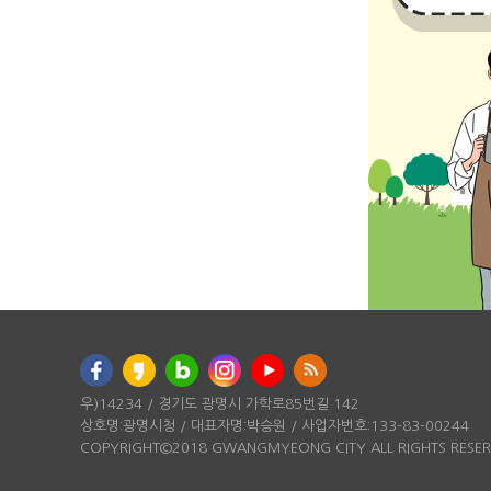
우)14234 / 경기도 광명시 가학로85번길 142
상호명:광명시청 / 대표자명:박승원 / 사업자번호:133-83-00244
COPYRIGHT©2018 GWANGMYEONG CITY ALL RIGHTS RESE