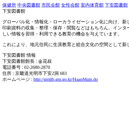
保健所
中央図書館
市民会館
女性会館
室内体育館
下安図書館
下安図書館
グローバル化・情報化・ローカライゼーション化に向け、新
印刷資料の収集・整理・保存・閲覧などはもちろん、インター
しい情報を習得・利用できる教育の機会を与えています。
これにより、地元住民に生涯教育と総合文化の空間として新
下安図書館 情報
下安図書館館長 : 金花叔
電話番号 : 02-2680-2870
住所 : 京畿道光明市下安2洞 683
ホームページ :
http://gmlib.gm.go.kr/HaanMain.do