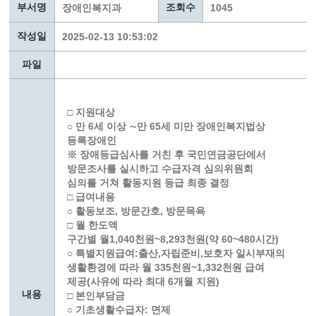
부서명
조회수
장애인복지과
1045
작성일
2025-02-13 10:53:02
파일
□ 지원대상
○ 만 6세 이상 ∼만 65세 미만 장애인복지법상
등록장애인
※ 장애등급심사를 거친 후 국민연금공단에서
방문조사를 실시하고 수급자격 심의위원회
심의를 거쳐 활동지원 등급 최종 결정
□ 급여내용
○ 활동보조, 방문간호, 방문목욕
□ 월 한도액
구간별 월1,040천원~8,293천원(약 60~480시간)
○ 특별지원급여:출산,자립준비,보호자 일시부재의
생활환경에 따라 월 335천원~1,332천원 급여
제공(사유에 따라 최대 6개월 지원)
내용
□ 본인부담금
○ 기초생활수급자: 면제