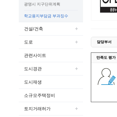
예산집행실명공개
광명시 지구단위계획
센터소개
가족관
행정재산 관리위탁 현황 공개
위치안내
여권민
학교용지부담금 부과징수
공공시설물 설치 비용 공개
상담안내
부동산
인사운영통계
건설/건축
시민의 소리
정보통신
겸직허가 현황
정보통신
주민자치센터
도로
담당부서
정보통신
고향사랑기부제
세움터(건축 행정 시스템)
관련사이트
만족도 평가
도시경관
도시재생
소규모주택정비
토지거래허가