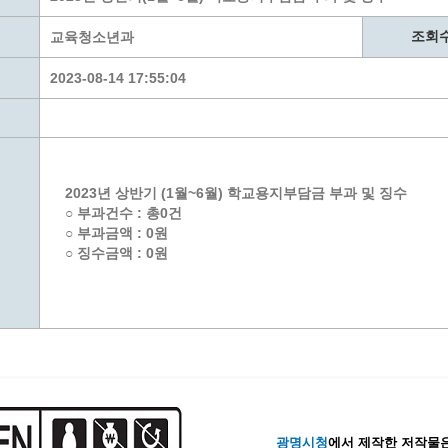
계층 전용상담창구
위원회 자료공개
 간소화서비스
열린감사
조회
교육청소년과
 프로그램 운영 현황
 전화민원
용역과제
2023-08-14 17:55:04
회 현황
여행업 현황
형 일자리 창출 지원사업
관광 편의시설업
자리
관광 호텔업
내
체 일자리 사업
관광객 이용시설업 현황
2023년 상반기 (1월~6월) 학교용지부담금 부과 및 징수
책
개소 현황
테마파크업 현황
○ 부과건수 : 총0건
상징물
합
○ 부과금액 : 0원
○ 징수금액 : 0원
현황
역사
교류
용시설
광명시청
에서 제작한 저작물은