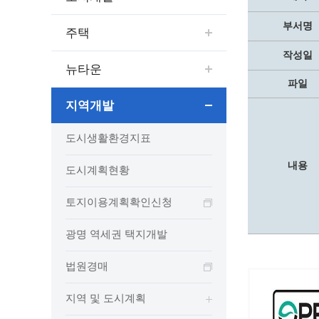
보도자료
민원상담전화
사회취약
보도자료(2021.4월이전)
어디서나 민원
폐업신고
부서명
주택
광명시인생플러스센터
취업지원
전자시보
본인서명/인감신고/증명발급
구술 및
작성일
광명일자리센터
영화상영관 현황
채용박람
민원 제증명 수수료 면제사항
뉴타운
파일
출판사 및 인쇄소 현황
지역맞춤
행정처리기준편람
박물관/미술관 현황
지역개발
공공일
행정정보공동이용
사전정보공표
문화유통업 현황
시청안
지역공동
대법원인터넷등기소
도시생활환경지표
행정정보공개안내
문화관광 해설사
주요시
직업 소
110화상수화통역서비스
정보공개 비공개 세부기준
광명의 
노동조
고객서비스 표준 매뉴얼
내용
도시계획현황
행정정보공개목록
광명시 
행정서비스헌장
토지이용계획확인신청
행정정보공개청구
광명의 
민원편람
국가유산관
조직정보공개
국내외 
출생·사망·혼인신고 등 10종에 대한 신고
광명 역세권 택지개발
절차
역사관
업무추진비(부서장)
시민이
자주하는 질문
업무추진비(시장·부시장·실국장)
법원경매
상품권 구매·사용
지역 및 도시계획
인센티브 적립·사용