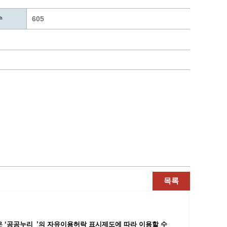
통계
청탁금지법 온라인 콜센터
수
사회조사
365민원실 운영현황
605
시민옴부즈만 제도 소개
민원서식
길고양이 중성화 신청
목록
 ‘공공누리_’
의 자유이용허락 표시제도에 따라 이용할 수