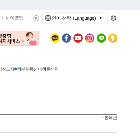
사이트맵
언어 선택 (Language)
문화관광
분야별정보
3기신도시
정부 부동산 대책 문의처
공공데이터개방
민원접수
청년 아르바이트 신청
착한가격지정업소란?
정보공개현황
정부24
착한가격지정업소
ㆍ인쇄
신청
포상금
민원처리공개
이용후기
지방공기업
민원서비스 종합평가 결과