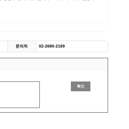
광명동굴딸기 스마트팜 체험프로그램
주말농장신청
상자텃밭신청
공유농업
정장대여신청
문의처
02-2680-2169
확인