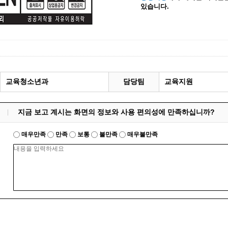
있습니다.
계등록
시민과의 대화
원
광명시 시민원탁회의
민원
민원신고센터
공사 감리원 배치신고
시민참여방
설비 유지보수·관리 제도
행정규제 개혁
교육청소년과
담당팀
교육지원
 사용전 검사
적극행정
광명시민대상
지금 보고 계시는 화면의 정보와 사용 편의성에 만족하십니까?
시민건의
고향사랑기부제
매우만족
만족
보통
불만족
매우불만족