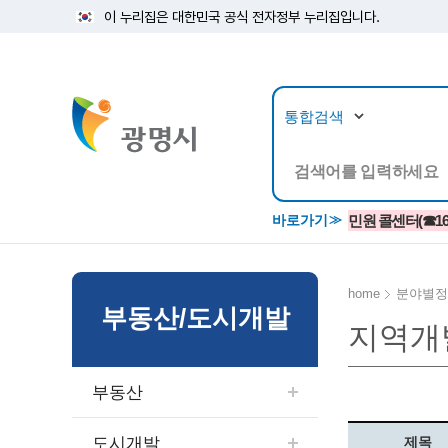
이 누리집은 대한민국 공식 전자정부 누리집입니다.
뉴스/정보공개
민원/
바로가기
민원 콜센터(☎1688
home
분야별정
부동산/도시개발
지역개
공지사항
광명시 생활종합안내서
시립예술단
소식지/
민원조
교육정
고시/공고/입법예고
종합민원실 안내도
단원소개
반상회
사전심
평생학
부동산
행사ㆍ축제
종합민원상담센터
예술/공연단체
미디어
민원후
시 주간행사
우리 노무사 상담센터
광명시립예술단 티켓박스
민원1회
도시개발
제목