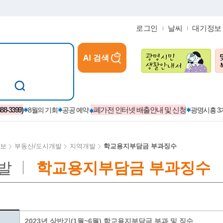
로그인
날씨
대기정보
AI 검색
참여
지역경제활성화/교육/일자리
-3399)
폐가전 인터넷 배출안내 및 신청
8월의 기회
공공 예약
광명시흥 
보
부동산/도시개발
지역개발
학교용지부담금 부과징수
발
학교용지부담금 부과징수
카카오톡플러스친구
정제도
보
시정자료실
설치현황
(재)경기도민회장학회 장학금
보
사청구제
습원
법무행정
발급 받을 수 있는 증명
교복지원금 신청
시정
견인제
입찰계약정보
서비스 이용제한 안내
초·중·고등학생 입학 축하금 
 방문 처리제
위반업소공개
2023년 상반기(1월~6월) 학교용지부담금 부과 및 징수