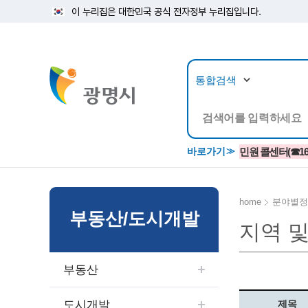
이 누리집은 대한민국 공식 전자정부 누리집입니다.
뉴스/정보공개
민원/
바로가기
민원 콜센터(☎1688
home
분야별정
부동산/도시개발
지역 
공지사항
광명시 생활종합안내서
시립예술단
소식지/
민원조
교육정
고시/공고/입법예고
종합민원실 안내도
단원소개
반상회
사전심
평생학
부동산
행사ㆍ축제
종합민원상담센터
예술/공연단체
미디어
민원후
시 주간행사
우리 노무사 상담센터
광명시립예술단 티켓박스
민원1회
도시개발
제목