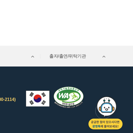
출자/출연/위탁기관
0-2114)