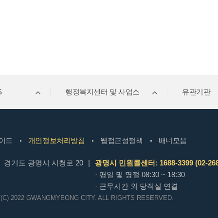
S
행정복지센터 및 사업소
유관기관
이드
개인정보처리방침
웹접근성정책
배너모음
경기도 광명시 시청로 20
|
광명시 민원콜센터: 1688-3399 (02-268
· 평일 및 명절 08:30 ~ 18:30
· 근무시간 외 당직실 연결
(C) 2022 GWANGMYEONG CITY.
ALL RIGHTS RESERVED.