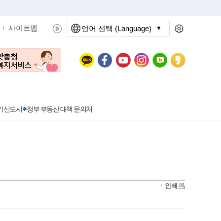
사이트맵
언어 선택 (Language)
문화관광
분야별정보
3기신도시
정부 부동산 대책 문의처
공공데이터개방
민원접수
청년 아르바이트 신청
착한가격지정업소란?
정보공개현황
정부24
착한가격지정업소
ㆍ인쇄
신청
포상금
민원처리공개
이용후기
지방공기업
민원서비스 종합평가 결과