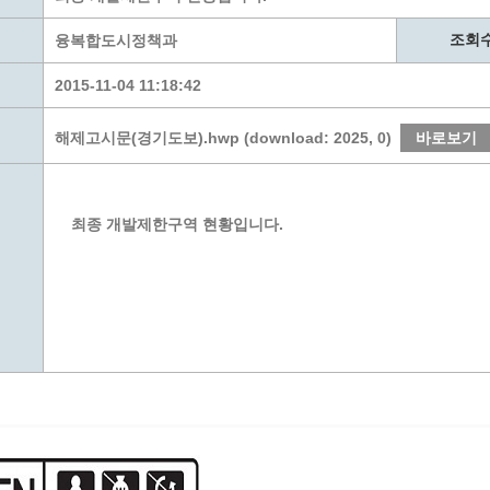
계층 전용상담창구
위원회 자료공개
 간소화서비스
열린감사
조회
융복합도시정책과
 프로그램 운영 현황
 전화민원
용역과제
2015-11-04 11:18:42
회 현황
여행업 현황
형 일자리 창출 지원사업
관광 편의시설업
해제고시문(경기도보).hwp (download: 2025, 0)
바로보기
자리
관광 호텔업
내
체 일자리 사업
관광객 이용시설업 현황
책
개소 현황
테마파크업 현황
최종 개발제한구역 현황입니다.
상징물
합
현황
역사
교류
용시설