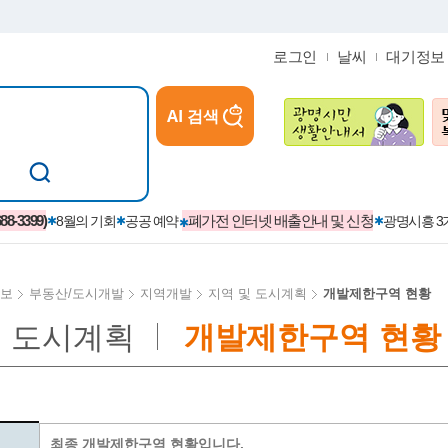
로그인
날씨
대기정보
AI 검색
참여
지역경제활성화/교육/일자리
-3399)
폐가전 인터넷 배출안내 및 신청
8월의 기회
공공 예약
광명시흥 
보
부동산/도시개발
지역개발
지역 및 도시계획
개발제한구역 현황
및 도시계획
개발제한구역 현황
카카오톡플러스친구
정제도
보
시정자료실
설치현황
(재)경기도민회장학회 장학금
보
사청구제
습원
법무행정
발급 받을 수 있는 증명
교복지원금 신청
시정
견인제
입찰계약정보
서비스 이용제한 안내
초·중·고등학생 입학 축하금 
 방문 처리제
위반업소공개
최종 개발제한구역 현황입니다.