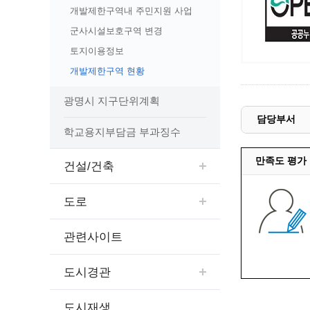
예산집행실명공개
개발제한구역내 주민지원 사업
센터소개
가족관
행정재산 관리위탁 현황 공개
군사시설보호구역 변경
위치안내
여권민
공공시설물 설치 비용 공개
토지이용정보
상담안내
부동산
인사운영통계
개발제한구역 현황
시민의 소리
정보통신
겸직허가 현황
정보통신
광명시 지구단위계획
주민자치센터
정보통신
담당부서
고향사랑기부제
학교용지부담금 부과징수
세움터(건축 행정 시스템)
만족도 평가
건설/건축
도로
관련사이트
도시경관
도시재생