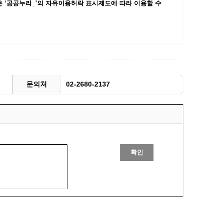
 ‘공공누리_’
의 자유이용허락 표시제도에 따라 이용할 수
광명동굴딸기 스마트팜 체험프로그램
주말농장신청
상자텃밭신청
공유농업
정장대여신청
문의처
02-2680-2137
확인