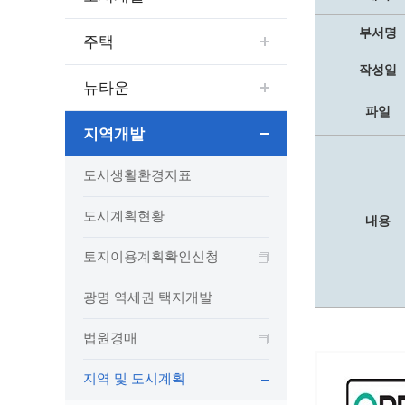
보도자료
민원상담전화
사회취약
보도자료(2021.4월이전)
어디서나 민원
폐업신고
부서명
주택
광명시인생플러스센터
취업지원
전자시보
본인서명/인감신고/증명발급
구술 및
작성일
광명일자리센터
영화상영관 현황
채용박람
민원 제증명 수수료 면제사항
뉴타운
출판사 및 인쇄소 현황
지역맞춤
행정처리기준편람
파일
박물관/미술관 현황
지역개발
공공일
행정정보공동이용
사전정보공표
문화유통업 현황
시청안
지역공동
대법원인터넷등기소
도시생활환경지표
행정정보공개안내
문화관광 해설사
주요시
직업 소
110화상수화통역서비스
정보공개 비공개 세부기준
광명의 
노동조
고객서비스 표준 매뉴얼
도시계획현황
내용
행정정보공개목록
광명시 
행정서비스헌장
토지이용계획확인신청
행정정보공개청구
광명의 
민원편람
국가유산관
조직정보공개
국내외 
출생·사망·혼인신고 등 10종에 대한 신고
광명 역세권 택지개발
절차
역사관
업무추진비(부서장)
시민이
자주하는 질문
업무추진비(시장·부시장·실국장)
법원경매
상품권 구매·사용
지역 및 도시계획
인센티브 적립·사용