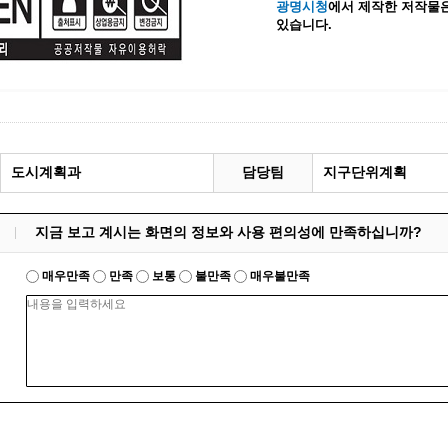
광명시청
에서 제작한 저작물은
있습니다.
계등록
시민과의 대화
원
광명시 시민원탁회의
민원
민원신고센터
공사 감리원 배치신고
시민참여방
설비 유지보수·관리 제도
행정규제 개혁
 사용전 검사
적극행정
도시계획과
담당팀
지구단위계획
광명시민대상
시민건의
지금 보고 계시는 화면의 정보와 사용 편의성에 만족하십니까?
고향사랑기부제
매우만족
만족
보통
불만족
매우불만족