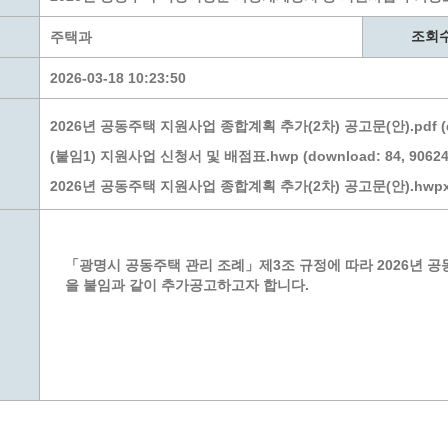
계층 전용상담창구
위원회 자료공개
 간소화서비스
열린감사
조회
주택과
 프로그램 운영 현황
 전화민원
용역과제
2026-03-18 10:23:50
회 현황
여행업 현황
형 일자리 창출 지원사업
관광 편의시설업
2026년 공동주택 지원사업 종합계획 추가(2차) 공고문(안).pdf (down
자리
관광 호텔업
(붙임1) 지원사업 신청서 및 배점표.hwp (download: 84, 90624
내
체 일자리 사업
관광객 이용시설업 현황
2026년 공동주택 지원사업 종합계획 추가(2차) 공고문(안).hwpx (do
책
개소 현황
테마파크업 현황
상징물
합
현황
「광명시 공동주택 관리 조례」제3조 규정에 따라 2026년 
을 붙임과 같이 추가공고하고자 합니다.
역사
교류
용시설