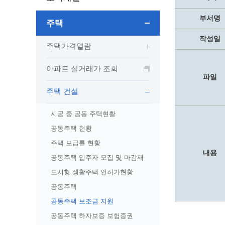
보도자료
민원상담전화
사회취약
보도자료(2021.4월이전)
어디서나 민원
폐업신고
부서명
주택
광명시인생플러스센터
취업지원
전자시보
본인서명/인감신고/증명발급
구술 및
작성일
광명일자리센터
영화상영관 현황
주택가격열람
채용박람
민원 제증명 수수료 면제사항
출판사 및 인쇄소 현황
지역맞춤
행정처리기준편람
아파트 실거래가 조회
박물관/미술관 현황
공공일
행정정보공동이용
파일
사전정보공표
문화유통업 현황
시청안
지역공동
대법원인터넷등기소
주택 건설
행정정보공개안내
문화관광 해설사
주요시
직업 소
110화상수화통역서비스
시공 중 공동 주택현황
정보공개 비공개 세부기준
광명의 
노동조
고객서비스 표준 매뉴얼
공동주택 현황
행정정보공개목록
광명시 
행정서비스헌장
주택 보급률 현황
행정정보공개청구
광명의 
민원편람
내용
국가유산관
공동주택 입주자 모집 및 마감재
조직정보공개
국내외 
출생·사망·혼인신고 등 10종에 대한 신고
절차
역사관
업무추진비(부서장)
도시형 생활주택 인허가현황
시민이
자주하는 질문
업무추진비(시장·부시장·실국장)
공동주택
상품권 구매·사용
공동주택 보조금 지원
인센티브 적립·사용
공동주택 하자보증 보험증권