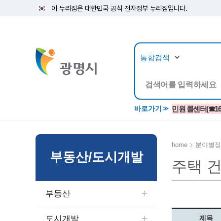
이 누리집은 대한민국 공식 전자정부 누리집입니다.
뉴스/정보공개
민원/
바로가기
민원 콜센터(☎1688
home
분야별정
부동산/도시개발
주택 
공지사항
광명시 생활종합안내서
시립예술단
소식지/
민원조
교육정
고시/공고/입법예고
종합민원실 안내도
단원소개
반상회
사전심
평생학
부동산
행사ㆍ축제
종합민원상담센터
예술/공연단체
미디어
민원후
시 주간행사
우리 노무사 상담센터
광명시립예술단 티켓박스
민원1회
도시개발
제목