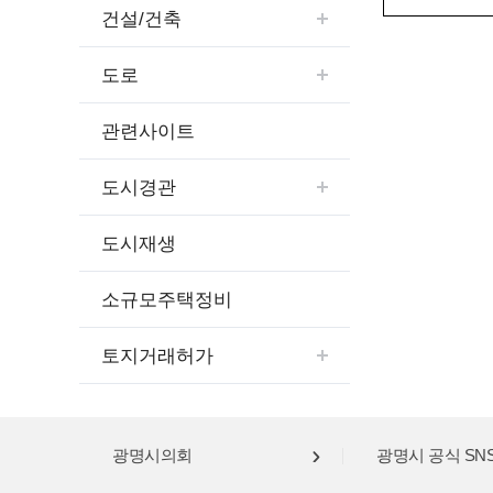
건설/건축
도로
관련사이트
도시경관
도시재생
소규모주택정비
토지거래허가
광명시의회
광명시 공식 SN