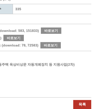
통계
청탁금지법 온라인 콜센터
수
사회조사
365민원실 운영현황
335
시민옴부즈만 제도 소개
민원서식
길고양이 중성화 신청
load: 583, 151833)
바로보기
)
바로보기
wnload: 78, 72583)
바로보기
공동주택 옥상비상문 자동개폐장치 등 지원사업(2차)
목록