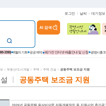
로그인
날씨
대기정보
AI 검색
참여
지역경제활성화/교육/일자리
-3399)
폐가전 인터넷 배출안내 및 신청
8월의 기회
공공 예약
광명시흥 
보
부동산/도시개발
주택
주택 건설
공동주택 보조금 지원
건설
공동주택 보조금 지원
카카오톡플러스친구
정제도
보
시정자료실
설치현황
(재)경기도민회장학회 장학금
보
사청구제
습원
법무행정
발급 받을 수 있는 증명
교복지원금 신청
시정
견인제
입찰계약정보
서비스 이용제한 안내
초·중·고등학생 입학 축하금 
 방문 처리제
위반업소공개
2026년 공동주택 옥상비상문 자동개폐장치 등 지원사업 추가공고 