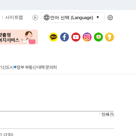
사이트맵
언어 선택 (Language)
문화관광
분야별정보
3기신도시
정부 부동산 대책 문의처
공공데이터개방
민원접수
청년 아르바이트 신청
착한가격지정업소란?
정보공개현황
정부24
착한가격지정업소
ㆍ인쇄
신청
포상금
민원처리공개
이용후기
지방공기업
민원서비스 종합평가 결과
(2차)