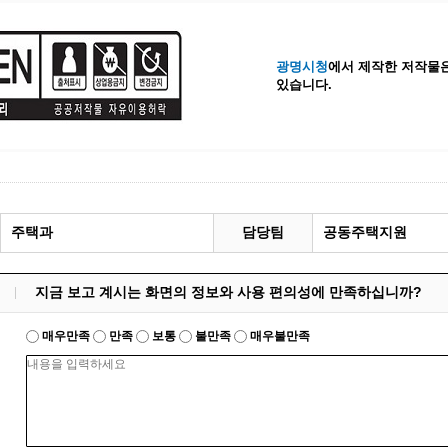
계등록
시민과의 대화
원
광명시 시민원탁회의
광명시청
에서 제작한 저작물은
있습니다.
민원
민원신고센터
공사 감리원 배치신고
시민참여방
설비 유지보수·관리 제도
행정규제 개혁
 사용전 검사
적극행정
광명시민대상
시민건의
주택과
담당팀
공동주택지원
고향사랑기부제
지금 보고 계시는 화면의 정보와 사용 편의성에 만족하십니까?
매우만족
만족
보통
불만족
매우불만족