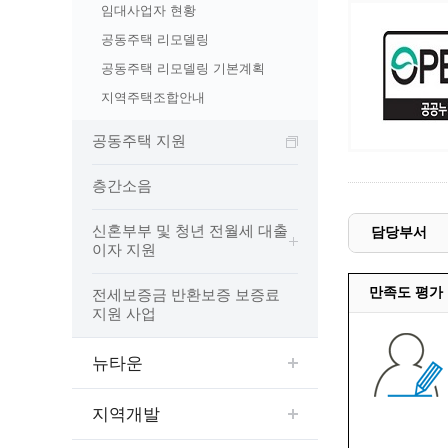
예산집행실명공개
임대사업자 현황
센터소개
가족관
행정재산 관리위탁 현황 공개
공동주택 리모델링
위치안내
여권민
공공시설물 설치 비용 공개
공동주택 리모델링 기본계획
상담안내
부동산
인사운영통계
지역주택조합안내
시민의 소리
정보통신
겸직허가 현황
공동주택 지원
정보통신
주민자치센터
정보통신
고향사랑기부제
층간소음
세움터(건축 행정 시스템)
신혼부부 및 청년 전월세 대출
담당부서
이자 지원
만족도 평가
전세보증금 반환보증 보증료
지원 사업
뉴타운
지역개발