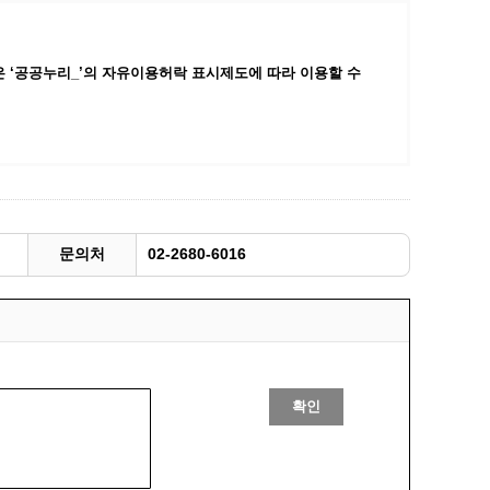
광명동굴딸기 스마트팜 체험프로그램
주말농장신청
 ‘공공누리_’
의 자유이용허락 표시제도에 따라 이용할 수
상자텃밭신청
공유농업
정장대여신청
문의처
02-2680-6016
확인