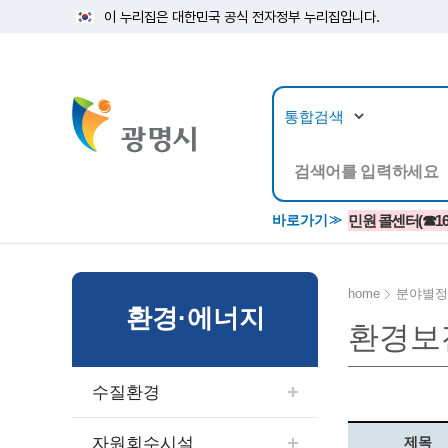
이 누리집은 대한민국 공식 전자정부 누리집입니다.
뉴스/정보공개
민원/
바로가기
민원 콜센터(☎1688
home
분야별정
환경·에너지
환경보
공지사항
광명시 생활종합안내서
시립예술단
소식지/
민원조
교육정
고시/공고/입법예고
종합민원실 안내도
단원소개
반상회
사전심
평생학
수질환경
행사ㆍ축제
종합민원상담센터
예술/공연단체
미디어
민원후
시 주간행사
우리 노무사 상담센터
광명시립예술단 티켓박스
민원1회
자원회수시설
제목