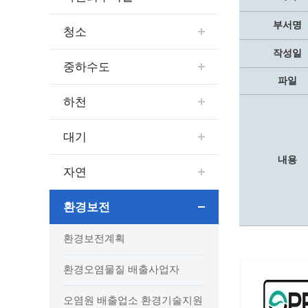
보도자료
민원상담전화
사회취약
보도자료(2021.4월이전)
어디서나 민원
폐업신고
부서명
청소
광명시인생플러스센터
취업지원
전자시보
본인서명/인감신고/증명발급
구술 및
작성일
광명일자리센터
영화상영관 현황
채용박람
민원 제증명 수수료 면제사항
중하수도
파일
출판사 및 인쇄소 현황
지역맞춤
행정처리기준편람
박물관/미술관 현황
하천
공공일
행정정보공동이용
사전정보공표
문화유통업 현황
시청안
지역공동
대법원인터넷등기소
대기
행정정보공개안내
문화관광 해설사
주요시
직업 소
110화상수화통역서비스
정보공개 비공개 세부기준
광명의 
노동조
고객서비스 표준 매뉴얼
내용
자연
행정정보공개목록
광명시 
행정서비스헌장
행정정보공개청구
광명의 
민원편람
환경보전
국가유산관
조직정보공개
국내외 
출생·사망·혼인신고 등 10종에 대한 신고
절차
역사관
업무추진비(부서장)
시민이
환경보전계획
자주하는 질문
업무추진비(시장·부시장·실국장)
환경오염물질 배출사업자
상품권 구매·사용
인센티브 적립·사용
오염원 배출업소 환경기술지원