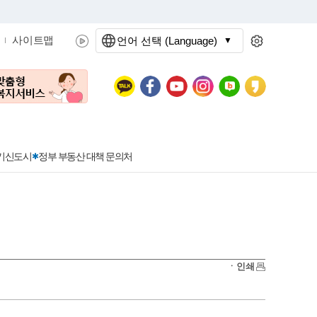
사이트맵
언어 선택 (Language)
문화관광
분야별정보
3기신도시
정부 부동산 대책 문의처
공공데이터개방
민원접수
청년 아르바이트 신청
착한가격지정업소란?
정보공개현황
정부24
착한가격지정업소
ㆍ인쇄
신청
포상금
민원처리공개
이용후기
지방공기업
민원서비스 종합평가 결과