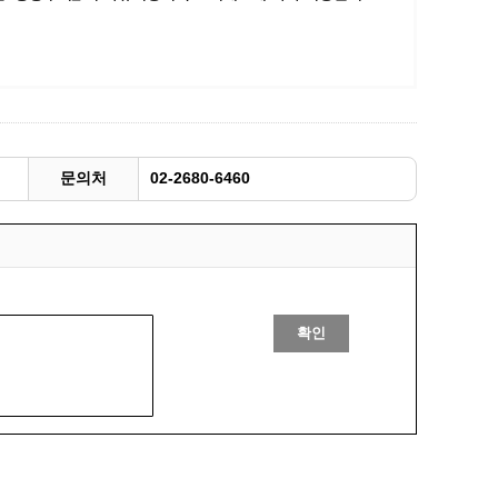
광명동굴딸기 스마트팜 체험프로그램
주말농장신청
상자텃밭신청
공유농업
정장대여신청
문의처
02-2680-6460
확인