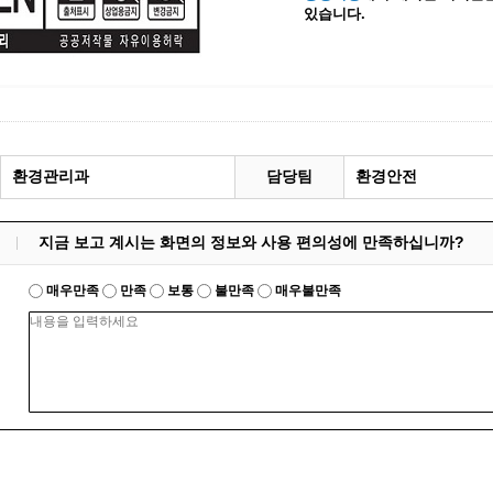
있습니다.
계등록
시민과의 대화
원
광명시 시민원탁회의
민원
민원신고센터
공사 감리원 배치신고
시민참여방
설비 유지보수·관리 제도
행정규제 개혁
환경관리과
담당팀
환경안전
 사용전 검사
적극행정
광명시민대상
지금 보고 계시는 화면의 정보와 사용 편의성에 만족하십니까?
시민건의
고향사랑기부제
매우만족
만족
보통
불만족
매우불만족