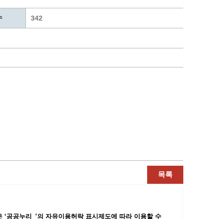
통계
청탁금지법 온라인 콜센터
수
사회조사
365민원실 운영현황
342
시민옴부즈만 제도 소개
민원서식
길고양이 중성화 신청
목록
 ‘공공누리_’
의 자유이용허락 표시제도에 따라 이용할 수