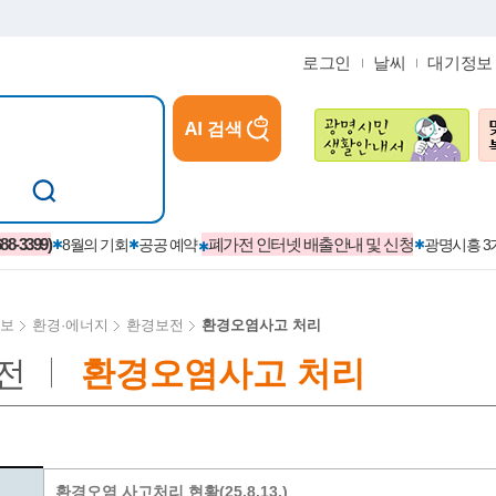
로그인
날씨
대기정보
AI 검색
참여
지역경제활성화/교육/일자리
-3399)
폐가전 인터넷 배출안내 및 신청
8월의 기회
공공 예약
광명시흥 
보
환경·에너지
환경보전
환경오염사고 처리
전
환경오염사고 처리
카카오톡플러스친구
정제도
보
시정자료실
설치현황
(재)경기도민회장학회 장학금
보
사청구제
습원
법무행정
발급 받을 수 있는 증명
교복지원금 신청
시정
견인제
입찰계약정보
서비스 이용제한 안내
초·중·고등학생 입학 축하금 
 방문 처리제
위반업소공개
환경오염 사고처리 현황(25.8.13.)