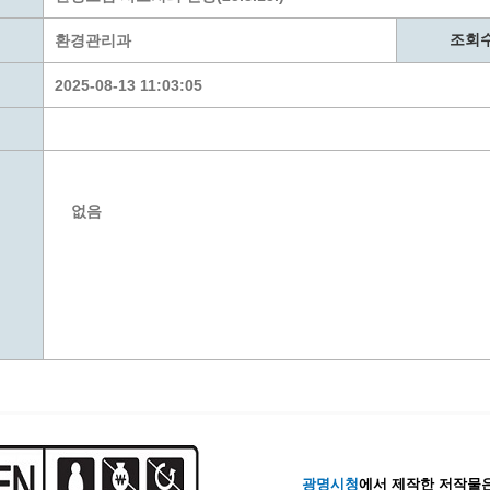
계층 전용상담창구
위원회 자료공개
 간소화서비스
열린감사
조회
환경관리과
 프로그램 운영 현황
 전화민원
용역과제
2025-08-13 11:03:05
회 현황
여행업 현황
형 일자리 창출 지원사업
관광 편의시설업
자리
관광 호텔업
내
체 일자리 사업
관광객 이용시설업 현황
없음
책
개소 현황
테마파크업 현황
상징물
합
현황
역사
교류
용시설
광명시청
에서 제작한 저작물은