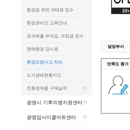
예산집행실명공개
센터소개
가족관
환경법 위반 과태료 징수
행정재산 관리위탁 현황 공개
위치안내
여권민
공공시설물 설치 비용 공개
환경관리인 교육안내
상담안내
부동산
인사운영통계
시민의 소리
정보통신
겸직허가 현황
초과배출 부과금, 과징금 징수
정보통신
주민자치센터
담당부서
명예환경 감시원
정보통신
고향사랑기부제
세움터(건축 행정 시스템)
환경오염사고 처리
만족도 평가
도시생태현황지도
친환경제품 구매실적
광명시 기후의병지원센터
광명업사이클아트센터