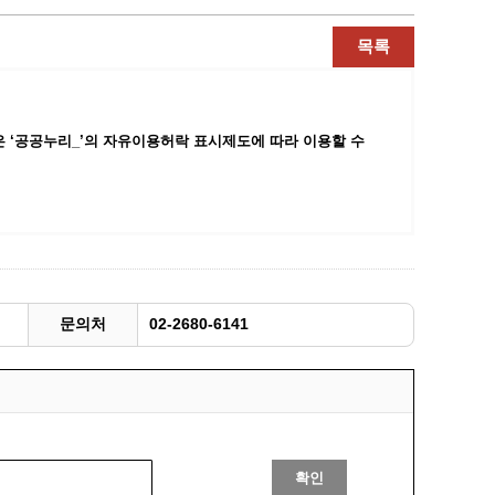
광명동굴딸기 스마트팜 체험프로그램
목록
주말농장신청
상자텃밭신청
공유농업
 ‘공공누리_’
의 자유이용허락 표시제도에 따라 이용할 수
정장대여신청
문의처
02-2680-6141
확인