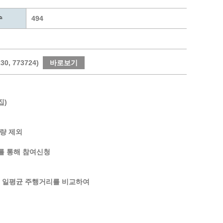
통계
청탁금지법 온라인 콜센터
수
사회조사
365민원실 운영현황
494
시민옴부즈만 제도 소개
민원서식
길고양이 중성화 신청
, 773724)
바로보기
집)
차량 제외
를 통해 참여신청
의 일평균 주행거리를 비교하여