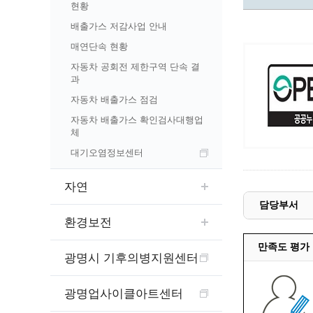
예산집행실명공개
현황
센터소개
가족관
행정재산 관리위탁 현황 공개
배출가스 저감사업 안내
위치안내
여권민
공공시설물 설치 비용 공개
매연단속 현황
상담안내
부동산
인사운영통계
자동차 공회전 제한구역 단속 결
과
시민의 소리
정보통신
겸직허가 현황
자동차 배출가스 점검
정보통신
주민자치센터
정보통신
자동차 배출가스 확인검사대행업
고향사랑기부제
체
세움터(건축 행정 시스템)
대기오염정보센터
자연
담당부서
환경보전
만족도 평가
광명시 기후의병지원센터
광명업사이클아트센터