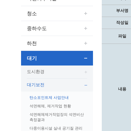
보도자료
민원상담전화
사회취약
보도자료(2021.4월이전)
어디서나 민원
폐업신고
부서명
청소
광명시인생플러스센터
취업지원
전자시보
본인서명/인감신고/증명발급
구술 및
작성일
광명일자리센터
영화상영관 현황
채용박람
민원 제증명 수수료 면제사항
중하수도
출판사 및 인쇄소 현황
지역맞춤
행정처리기준편람
파일
박물관/미술관 현황
하천
공공일
행정정보공동이용
사전정보공표
문화유통업 현황
시청안
지역공동
대법원인터넷등기소
대기
행정정보공개안내
문화관광 해설사
주요시
직업 소
110화상수화통역서비스
정보공개 비공개 세부기준
광명의 
노동조
고객서비스 표준 매뉴얼
도시환경
행정정보공개목록
광명시 
행정서비스헌장
행정정보공개청구
광명의 
민원편람
대기보전
내용
국가유산관
조직정보공개
국내외 
출생·사망·혼인신고 등 10종에 대한 신고
탄소포인트제 사업안내
절차
역사관
업무추진비(부서장)
시민이
석면해체, 제거작업 현황
자주하는 질문
업무추진비(시장·부시장·실국장)
석면해체제거작업장의 석면비산
상품권 구매·사용
측정결과
인센티브 적립·사용
다중이용시설 실내 공기질 관리