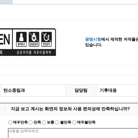
계등록
시민과의 대화
원
광명시 시민원탁회의
민원
민원신고센터
공사 감리원 배치신고
시민참여방
광명시청
에서 제작한 저작물은
설비 유지보수·관리 제도
행정규제 개혁
있습니다.
 사용전 검사
적극행정
광명시민대상
시민건의
고향사랑기부제
탄소중립과
담당팀
기후대응
지금 보고 계시는 화면의 정보와 사용 편의성에 만족하십니까?
매우만족
만족
보통
불만족
매우불만족