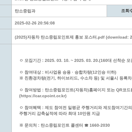
계층 전용상담창구
위원회 자료공개
 간소화서비스
열린감사
조회
탄소중립과
 프로그램 운영 현황
 전화민원
용역과제
2025-02-26 20:56:08
회 현황
여행업 현황
형 일자리 창출 지원사업
관광 편의시설업
(2025)자동차 탄소중립포인트제 홍보 포스터.pdf (download: 230
자리
관광 호텔업
내
체 일자리 사업
관광객 이용시설업 현황
책
개소 현황
테마파크업 현황
ㅇ 모집기간 : 2025. 03. 10. ~ 2025. 03. 20.(160대 선착순 모
상징물
합
ㅇ 참여대상 : 비사업용 승용 · 승합차량(12인승 이하)
현황
※ 친환경차량(전기, 하이브리드, 수소차 등) 및 서울시 등록
역사
ㅇ 참여방법 : 탄소중립포인트(자동차)홈페이지 또는 QR코드
교류
(https://car.cpoint.or.kr)
용시설
ㅇ 참여혜택 : 제도 참여전 일평균 주행거리와 제도참여기간
주행거리 감축실적에 따라 최대 10만원 지급
※ 문의처 : 탄소중립포인트 콜센터 ☎ 1660-2030