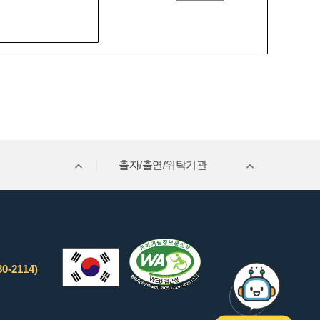
출자/출연/위탁기관
0-2114)