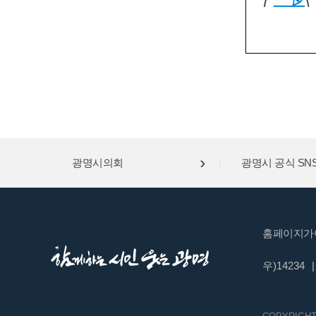
광명시의회
광명시 공식 SN
홈페이지가
우)14234
|