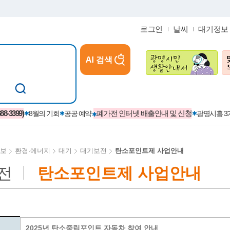
로그인
날씨
대기정보
AI 검색
참여
지역경제활성화/교육/일자리
-3399)
폐가전 인터넷 배출안내 및 신청
8월의 기회
공공 예약
광명시흥 
보
환경·에너지
대기
대기보전
탄소포인트제 사업안내
전
탄소포인트제 사업안내
카카오톡플러스친구
정제도
보
시정자료실
설치현황
(재)경기도민회장학회 장학금
보
사청구제
습원
법무행정
발급 받을 수 있는 증명
교복지원금 신청
시정
견인제
입찰계약정보
서비스 이용제한 안내
초·중·고등학생 입학 축하금 
 방문 처리제
위반업소공개
2025년 탄소중립포인트 자동차 참여 안내