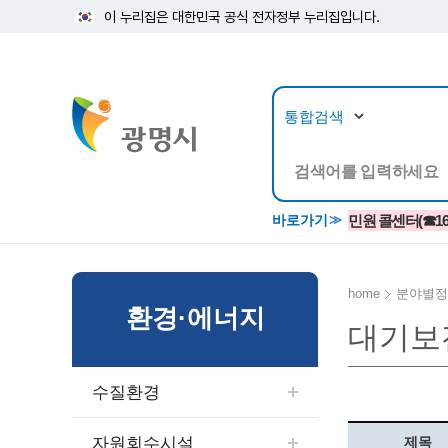
이 누리집은 대한민국 공식 전자정부 누리집입니다.
뉴스/정보공개
민원/
바로가기
민원 콜센터(☎1688
home
분야별정
환경·에너지
대기보
공지사항
광명시 생활종합안내서
시립예술단
소식지/
민원조
교육정
고시/공고/입법예고
종합민원실 안내도
단원소개
반상회
사전심
평생학
수질환경
행사ㆍ축제
종합민원상담센터
예술/공연단체
미디어
민원후
시 주간행사
우리 노무사 상담센터
광명시립예술단 티켓박스
민원1회
자원회수시설
제목