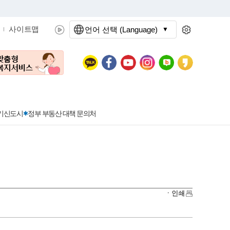
사이트맵
언어 선택 (Language)
문화관광
분야별정보
3기신도시
정부 부동산 대책 문의처
공공데이터개방
민원접수
청년 아르바이트 신청
착한가격지정업소란?
정보공개현황
정부24
착한가격지정업소
ㆍ인쇄
신청
포상금
민원처리공개
이용후기
지방공기업
민원서비스 종합평가 결과