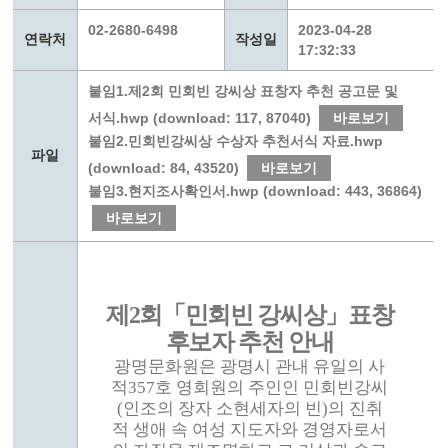
02-2680-6498
2023-04-28
연락처
작성일
17:32:33
붙임1.제2회 민회빈 강씨상 표창자 추천 공고문 및
서식.hwp (download: 117, 87040)
바로보기
붙임2.민회빈강씨상 수상자 추천서식 자료.hwp
파일
(download: 84, 43520)
바로보기
붙임3.현지조사확인서.hwp (download: 443, 36864)
바로보기
제
2
회
「
민회빈 강씨상
」
표창
후보자 추천 안내
광명문화원은 광명시 관내 유일의 사
적
357
호 영회원의 주인인 민회빈강씨
(
인조의 장자 소현세자의 빈
)
의 진취
적 생애 속 여성 지도자와 경영자로서