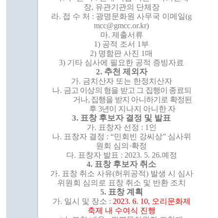
장
,
유관기관의 단체장
라
.
접 수 처
:
광명문화원 사무국 이메일
(g
mcc@gmcc.or.kr)
마
.
제출서류
1)
공적 조서
1
부
2)
명함판 사진
1
매
3)
기타 심사에 필요한 공적 증빙자료
2.
추천 제외자
가
.
금치산자 또는 한정치산자
나
.
금고 이상의 형을 받고 그 집행이 종료되
거나
,
집행을 받지 아니하기로 확정된
후
3
년이
지나지 아니한 자
3.
표창 후보자 결정 및 발표
가
.
표창자 선정
: 1
인
나
.
표창자 결정
: “
민회빈 강씨상
”
심사위
원회 심의
·
확정
다
.
표창자 발표
: 2023. 5. 26.
예정
.
표창 후보자 취소
4
가
.
표창 취소 사유
(
허위공적
)
발생 시 심사
위원회 심의로 표창 취소 및 반환 조치
.
표창 계획
5
가
.
일시 및 장소
:
2023. 6. 10,
오리문화제
축제 내 수여식 진행