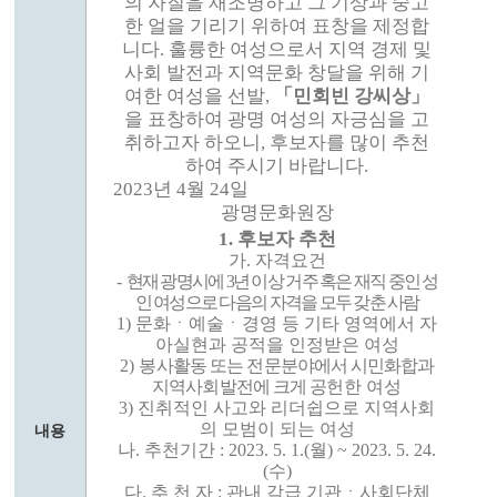
의 자질을 재조명하고 그 기상과 숭고
한 얼을 기리기 위하여 표창을 제정합
니다
.
훌륭한 여성으로서 지역 경제 및
사회 발전과 지역문화 창달을 위해 기
여한 여성을 선발
,
「
민회빈 강씨상
」
을 표창하여 광명 여성의 자긍심을 고
취하고자
하오니
,
후보자를 많이 추천
하여 주시기 바랍니다
.
2023
년
4
월
24
일
광명문화원장
1.
후보자 추천
가
.
자격요건
-
현재 광명시에
3
년 이상 거주 혹은 재직 중인 성
인 여성으로 다음의 자격을 모두 갖춘 사람
1)
문화ㆍ예술ㆍ경영 등 기타 영역에서 자
아실현과 공적을 인정받은 여성
2)
봉
사활동 또는 전문분야에서 시민화합과
지역사회발전에 크게 공
헌한 여성
3)
진취적인 사고와 리더쉽으로 지역사회
의 모범이 되는 여성
내용
나
.
추천기간
: 2023. 5. 1.(
월
) ~ 2023. 5. 24.
(
수
)
다
.
추 천 자
:
관내 각급 기관ㆍ사회단체