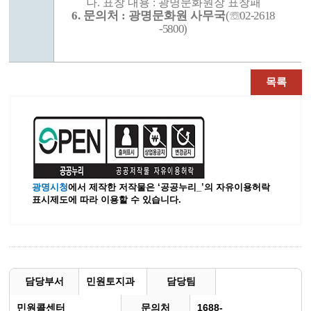
나
.
표창 내용
:
광명문화원장 표창패
6.
문의처
:
광명문화원 사무국
(
☏
02-2618
-5800
)
목록
광명시청
에서 제작한 저작물은 ‘공공누리_’
의 자유이용허락
표시제도에 따라 이용할 수 있습니다.
담당부서
민원토지과
담당팀
민원콜센터
문의처
1688-