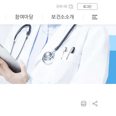
광명시청
로그인
참여마당
보건소소개
 등록관리사업
치매관리사업
국가 결핵관리사업
의약무 공지사항
건강생활지원센터 사업 홍보
소하건강생활지원센터
등록관리사업
추진방향
계획서
지역사회중심재활사업
철산건강생활지원센터
치매등록관리사업
설
치매조기검진사업
사업
검
치매치료관리비 지원
치매예방관리사업
치매친화적 환경조성