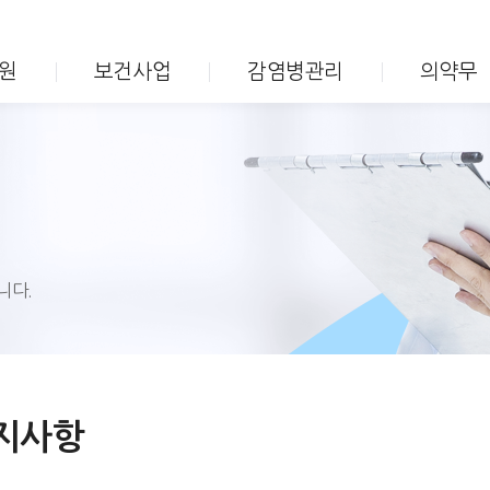
주메뉴바로가기
본문바로가기
민원
보건사업
감염병관리
의약무
정신보건사업 현황
성병 및 에이즈관리
의료업소 현황
정보마당
찾아오시는길
고혈압·당뇨병
방역소독관리
약업소 현황
건강상담실
층별안내
감염병
정신보건사업 현황
의료업소 총괄현황
고혈압·당뇨병 
방역소독
약업소 총괄현황
예방접종
보건의료서비스헌장
구강보건
지역보건의료
정신건강사업
사업 FAQ
소독업신고
예방접종 안내
보건의료서비스헌장
강관리사업
자살예방사업
소독의무대상시
장기기증
돌봄의료지원
우리아기 예방접종시기 계산
보건의료행정서비스 행정표준
건강관리사업
자살예방교육 의무화 안내
소독업소 자율점
국가예방접종 지원사업
기본서비스이행표준
정신건강 심리상담 바우처 사업
니다.
초·중학교 입학생 예방접종 확인사업
B형간염 수직감염 예방사업 안내
예방접종도우미
지사항