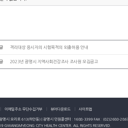
글
격리대상 응시자의 시험목적의 외출허용 안내
글
2023년 광명시 지역사회건강조사 조사원 모집공고
이메일주소 무단수집거부
뷰어다운로드
사이트맵
광명시 오리로 613(하안동) | 광명시 민원콜센터 : 1688-3399 FAX : (02)2680-286
19 GWANGMYEONG CITY HEALTH CENTER. ALL RIGHTS RESERVED.