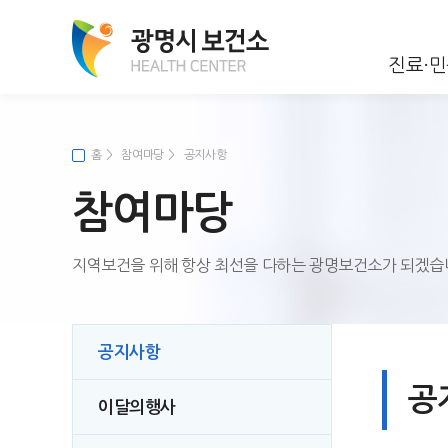
진료·
진료서비스
모자보건
감염병관리
의약민원안내
공지사항
인사말
민원서비스
방문보건
감염병 정보
자율점검제운영
이달의행사
조직구성
일반진료
임산부건강관리
법정감염병 분류 및 신고
제증명발급안내
방문건강관리 사업
계절별 주의해야 할 
홈
참여마당
공지사항
건강증진
광명건강생활지원센터
건강검진
시민건강증진센터
골밀도검사
영유아건강관리
감염병 예방활동
재가 암환자 관리 사업
참여마당
건강생활실천
국가암검진 사업
검사수수료
모유수유장려사업
예방·관리정보
AI·IoT기반 어르신건
의료비 지원사업
건강도시사업
금연사업
일반건강검진사업
찾아가는 한방진료
의료비등 지원사업
AI로봇 활용 어르신 
희귀질환자 의료비 지원사업
건강도시소개
영양
출산장려 사업
지역보건을 위해 항상 최선을 다하는 광명보건소가 되겠습
암환자의료비지원
건강도시 광명
노인건강증진센터 운영
산후조리원 민원사무 안내
저소득층 실명예방 및 무릎관절 수술비지
건강도시사업
원
공지사항
공
이달의행사