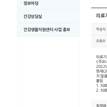
정보마당
의료기
건강상담실
작성자
건강생활지원센터 사업 홍보
조회수
의료기관
<주요
202
현재(
지 않
붙임
1. 의
2. 의
첨부파