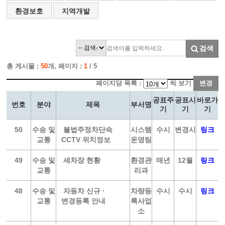
환경보호
지역개발
검색
총 게시물 :
50
개, 페이지 :
1
/ 5
페이지당 목록 :
씩 보기
변경
공표주
공표시
바로가
번호
분야
제목
부서명
기
기
기
50
수송 및
불법주정차단속
시스템
수시
변경시
링크
교통
CCTV 위치정보
운영팀
49
수송 및
세차장 현황
환경관
매년
12월
링크
교통
리과
48
수송 및
자동차 신규 ·
차량등
수시
수시
링크
교통
변경등록 안내
록사업
소