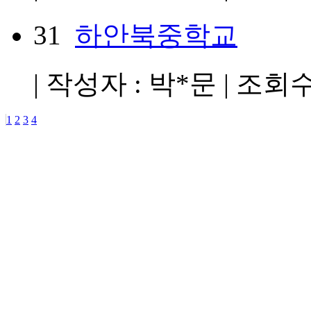
31
하안북중학교
| 작성자 : 박*문 | 조회수 :
1
2
3
4