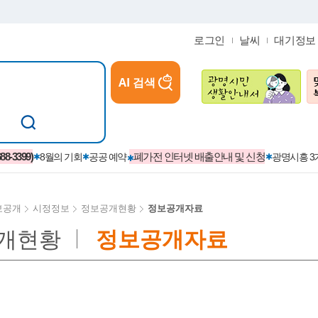
로그인
날씨
대기정보
AI 검색
참여
지역경제활성화/교육/일자리
-3399)
폐가전 인터넷 배출안내 및 신청
8월의 기회
공공 예약
광명시흥 
보공개
시정정보
정보공개현황
정보공개자료
개현황
정보공개자료
카카오톡플러스친구
정제도
보
시정자료실
설치현황
(재)경기도민회장학회 장학금
보
사청구제
습원
법무행정
발급 받을 수 있는 증명
교복지원금 신청
시정
견인제
입찰계약정보
서비스 이용제한 안내
초·중·고등학생 입학 축하금 
 방문 처리제
위반업소공개