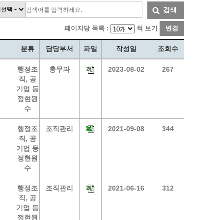
통계
청탁금지법 온라인 콜센터
검색
사회조사
365민원실 운영현황
페이지당 목록 :
씩 보기
변경
시민옴부즈만 제도 소개
민원서식
분류
담당부서
파일
작성일
조회수
길고양이 중성화 신청
행정조
총무과
2023-08-02
267
직, 공
기업 등
정현원
수
행정조
조직관리
2021-09-08
344
직, 공
기업 등
정현원
수
행정조
조직관리
2021-06-16
312
직, 공
기업 등
정현원