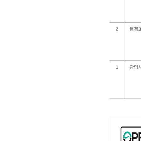
2
행정조
1
광명시