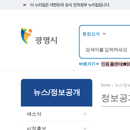
이 누리집은 대한민국 공식 전자정부 누리집입니다.
뉴스/정보공개
민원/
바로가기
민원 콜센터(☎1688
home
뉴스/정
뉴스/정보공개
정보공
공지사항
광명시 생활종합안내서
시립예술단
소식지/
민원조
교육정
고시/공고/입법예고
종합민원실 안내도
단원소개
반상회
사전심
평생학
새소식
행사ㆍ축제
종합민원상담센터
예술/공연단체
미디어
민원후
시 주간행사
우리 노무사 상담센터
광명시립예술단 티켓박스
민원1회
시정홍보