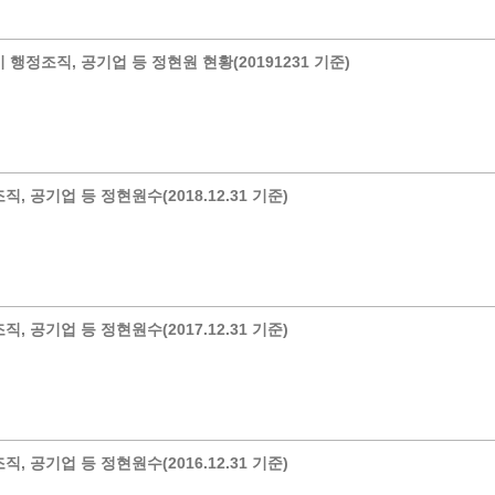
계등록
시민과의 대화
 행정조직, 공기업 등 정현원 현황(20191231 기준)
원
광명시 시민원탁회의
민원
민원신고센터
공사 감리원 배치신고
시민참여방
설비 유지보수·관리 제도
행정규제 개혁
 사용전 검사
적극행정
직, 공기업 등 정현원수(2018.12.31 기준)
광명시민대상
시민건의
고향사랑기부제
직, 공기업 등 정현원수(2017.12.31 기준)
직, 공기업 등 정현원수(2016.12.31 기준)