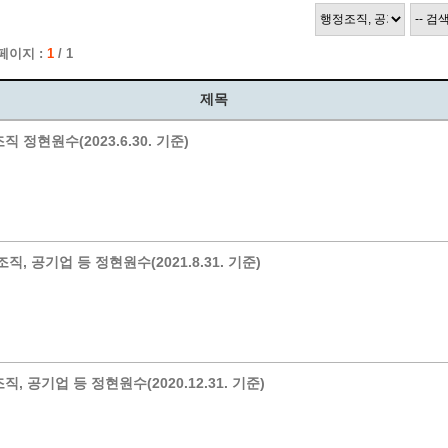
계층 전용상담창구
위원회 자료공개
 간소화서비스
열린감사
 페이지 :
1
/ 1
 프로그램 운영 현황
 전화민원
용역과제
회 현황
여행업 현황
제목
형 일자리 창출 지원사업
관광 편의시설업
직 정현원수(2023.6.30. 기준)
자리
관광 호텔업
내
체 일자리 사업
관광객 이용시설업 현황
책
개소 현황
테마파크업 현황
상징물
합
현황
직, 공기업 등 정현원수(2021.8.31. 기준)
역사
교류
용시설
직, 공기업 등 정현원수(2020.12.31. 기준)