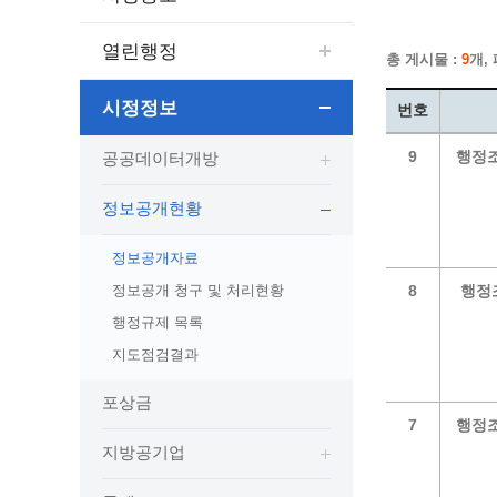
보도자료
민원상담전화
사회취약
보도자료(2021.4월이전)
어디서나 민원
폐업신고
열린행정
총 게시물 :
9
개,
광명시인생플러스센터
취업지원
전자시보
본인서명/인감신고/증명발급
구술 및
광명일자리센터
영화상영관 현황
채용박람
민원 제증명 수수료 면제사항
시정정보
번호
출판사 및 인쇄소 현황
지역맞춤
행정처리기준편람
9
행정조
공공데이터개방
박물관/미술관 현황
공공일
행정정보공동이용
사전정보공표
문화유통업 현황
시청안
지역공동
대법원인터넷등기소
정보공개현황
행정정보공개안내
문화관광 해설사
주요시
직업 소
110화상수화통역서비스
정보공개 비공개 세부기준
광명의 
노동조
고객서비스 표준 매뉴얼
정보공개자료
행정정보공개목록
광명시 
행정서비스헌장
정보공개 청구 및 처리현황
8
행정조
행정정보공개청구
광명의 
민원편람
행정규제 목록
국가유산관
조직정보공개
국내외 
출생·사망·혼인신고 등 10종에 대한 신고
지도점검결과
절차
역사관
업무추진비(부서장)
시민이
포상금
자주하는 질문
업무추진비(시장·부시장·실국장)
7
행정조
상품권 구매·사용
지방공기업
인센티브 적립·사용