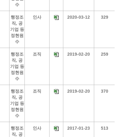
수
광명동굴딸기 스마트팜 체험프로그램
행정조
인사
2020-03-12
329
주말농장신청
직, 공
상자텃밭신청
기업 등
공유농업
정현원
수
정장대여신청
행정조
조직
2019-02-20
259
직, 공
기업 등
정현원
수
행정조
조직
2019-02-20
370
직, 공
기업 등
정현원
수
행정조
인사
2017-01-23
513
직, 공