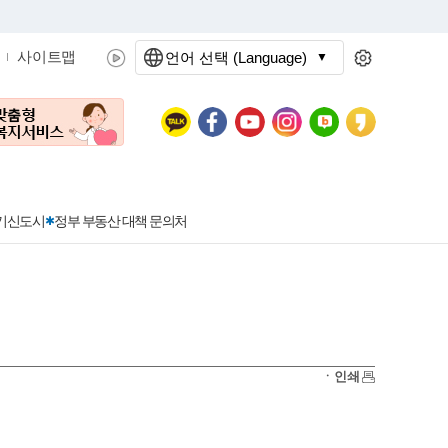
사이트맵
언어 선택 (Language)
문화관광
분야별정보
3기신도시
정부 부동산 대책 문의처
공공데이터개방
민원접수
청년 아르바이트 신청
착한가격지정업소란?
정보공개현황
정부24
착한가격지정업소
ㆍ인쇄
신청
포상금
민원처리공개
이용후기
지방공기업
민원서비스 종합평가 결과