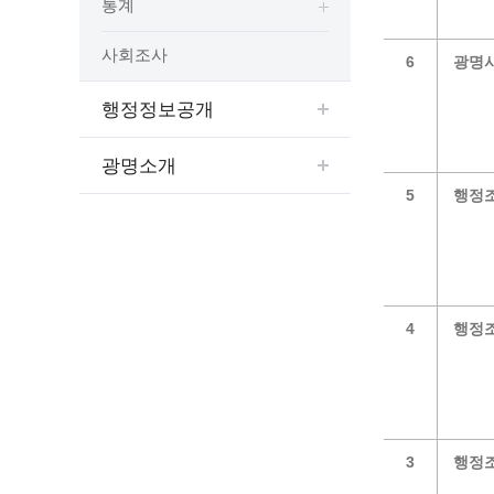
통계
예산집행실명공개
센터소개
가족관
행정재산 관리위탁 현황 공개
사회조사
6
광명시
위치안내
여권민
공공시설물 설치 비용 공개
상담안내
부동산
인사운영통계
행정정보공개
시민의 소리
정보통신
겸직허가 현황
정보통신
주민자치센터
광명소개
정보통신
고향사랑기부제
5
행정조
세움터(건축 행정 시스템)
4
행정조
3
행정조