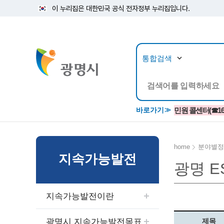
이 누리집은 대한민국 공식 전자정부 누리집입니다.
뉴스/정보공개
민원/
바로가기
민원 콜센터(☎1688
home
분야별정
지속가능발전
광명 ES
공지사항
광명시 생활종합안내서
시립예술단
소식지/
민원조
교육정
고시/공고/입법예고
종합민원실 안내도
단원소개
반상회
사전심
평생학
지속가능발전이란
행사ㆍ축제
종합민원상담센터
예술/공연단체
미디어
민원후
시 주간행사
우리 노무사 상담센터
광명시립예술단 티켓박스
민원1회
광명시 지속가능발전목표
제목