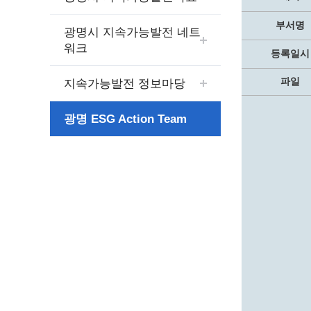
보도자료
민원상담전화
사회취약
보도자료(2021.4월이전)
어디서나 민원
폐업신고
부서명
광명시 지속가능발전 네트
광명시인생플러스센터
취업지원
전자시보
본인서명/인감신고/증명발급
구술 및
워크
등록일시
광명일자리센터
영화상영관 현황
채용박람
민원 제증명 수수료 면제사항
파일
출판사 및 인쇄소 현황
지속가능발전 정보마당
지역맞춤
행정처리기준편람
박물관/미술관 현황
공공일
행정정보공동이용
광명 ESG Action Team
사전정보공표
문화유통업 현황
시청안
지역공동
대법원인터넷등기소
행정정보공개안내
문화관광 해설사
주요시
직업 소
110화상수화통역서비스
정보공개 비공개 세부기준
광명의 
노동조
고객서비스 표준 매뉴얼
행정정보공개목록
광명시 
행정서비스헌장
행정정보공개청구
광명의 
민원편람
국가유산관
조직정보공개
국내외 
출생·사망·혼인신고 등 10종에 대한 신고
절차
역사관
업무추진비(부서장)
시민이
자주하는 질문
업무추진비(시장·부시장·실국장)
상품권 구매·사용
인센티브 적립·사용