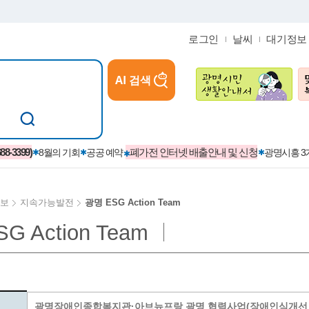
로그인
날씨
대기정보
AI 검색
참여
지역경제활성화/교육/일자리
-3399)
폐가전 인터넷 배출안내 및 신청
8월의 기회
공공 예약
광명시흥 
보
지속가능발전
광명 ESG Action Team
G Action Team
카카오톡플러스친구
정제도
보
시정자료실
설치현황
(재)경기도민회장학회 장학금
보
사청구제
습원
법무행정
발급 받을 수 있는 증명
교복지원금 신청
시정
견인제
입찰계약정보
서비스 이용제한 안내
초·중·고등학생 입학 축하금 
 방문 처리제
위반업소공개
광명장애인종합복지관·아브뉴프랑 광명 협력사업(장애인식개선 