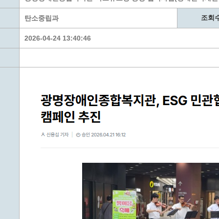
계층 전용상담창구
위원회 자료공개
 간소화서비스
열린감사
조회
탄소중립과
 프로그램 운영 현황
 전화민원
용역과제
2026-04-24 13:40:46
회 현황
여행업 현황
형 일자리 창출 지원사업
관광 편의시설업
자리
관광 호텔업
내
체 일자리 사업
관광객 이용시설업 현황
책
개소 현황
테마파크업 현황
상징물
합
현황
역사
교류
용시설