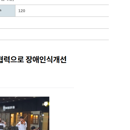
통계
청탁금지법 온라인 콜센터
수
사회조사
365민원실 운영현황
120
시민옴부즈만 제도 소개
민원서식
길고양이 중성화 신청