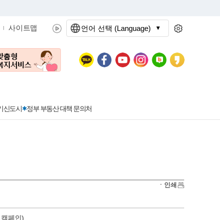
사이트맵
언어 선택 (Language)
문화관광
분야별정보
3기신도시
정부 부동산 대책 문의처
공공데이터개방
민원접수
청년 아르바이트 신청
착한가격지정업소란?
정보공개현황
정부24
착한가격지정업소
ㆍ인쇄
신청
포상금
민원처리공개
이용후기
지방공기업
민원서비스 종합평가 결과
캠페인)