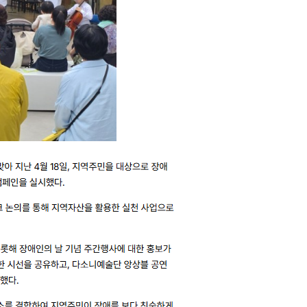
광명동굴딸기 스마트팜 체험프로그램
주말농장신청
상자텃밭신청
공유농업
정장대여신청