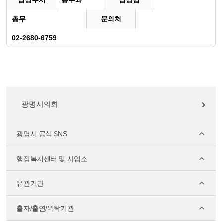
담당부서
총무과
담당팀
총무
문의처
02-2680-6759
광명시의회
광명시 공식 SNS
행정복지센터 및 사업소
유관기관
출자/출연/위탁기관