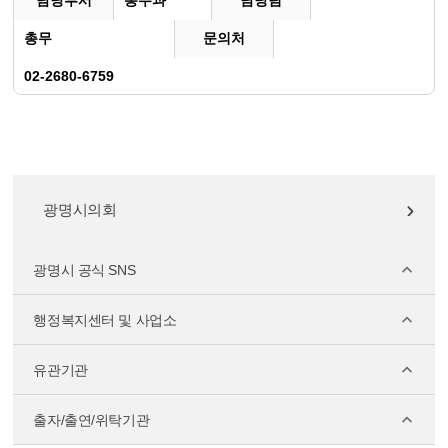
담당부서
총무과
담당팀
총무
문의처
02-2680-6759
광명시의회
광명시 공식 SNS
행정복지센터 및 사업소
유관기관
출자/출연/위탁기관