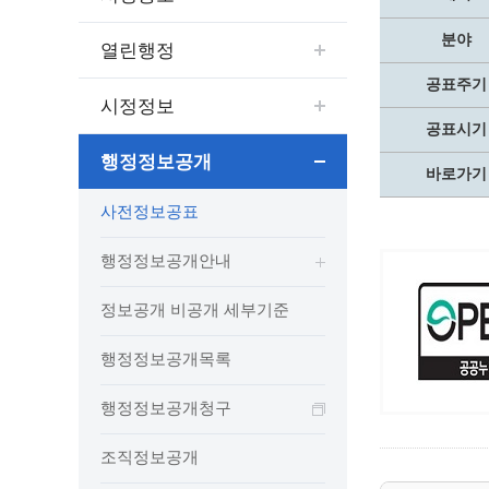
보도자료
민원상담전화
사회취약
보도자료(2021.4월이전)
어디서나 민원
폐업신고
분야
열린행정
광명시인생플러스센터
취업지원
전자시보
본인서명/인감신고/증명발급
구술 및
공표주기
광명일자리센터
영화상영관 현황
채용박람
민원 제증명 수수료 면제사항
시정정보
공표시기
출판사 및 인쇄소 현황
지역맞춤
행정처리기준편람
박물관/미술관 현황
행정정보공개
공공일
행정정보공동이용
바로가기
사전정보공표
문화유통업 현황
시청안
지역공동
대법원인터넷등기소
사전정보공표
행정정보공개안내
문화관광 해설사
주요시
직업 소
110화상수화통역서비스
정보공개 비공개 세부기준
광명의 
노동조
고객서비스 표준 매뉴얼
행정정보공개안내
행정정보공개목록
광명시 
행정서비스헌장
정보공개 비공개 세부기준
행정정보공개청구
광명의 
민원편람
국가유산관
조직정보공개
국내외 
출생·사망·혼인신고 등 10종에 대한 신고
행정정보공개목록
절차
역사관
업무추진비(부서장)
시민이
자주하는 질문
업무추진비(시장·부시장·실국장)
행정정보공개청구
상품권 구매·사용
조직정보공개
인센티브 적립·사용