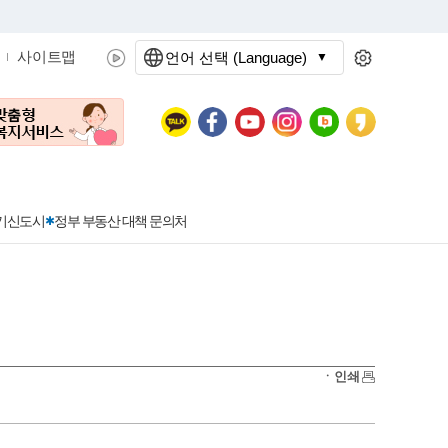
사이트맵
언어 선택 (Language)
문화관광
분야별정보
3기신도시
정부 부동산 대책 문의처
공공데이터개방
민원접수
청년 아르바이트 신청
착한가격지정업소란?
정보공개현황
정부24
착한가격지정업소
ㆍ인쇄
신청
포상금
민원처리공개
이용후기
지방공기업
민원서비스 종합평가 결과