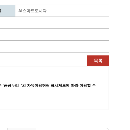
통계
청탁금지법 온라인 콜센터
명
사회조사
365민원실 운영현황
AI스마트도시과
시민옴부즈만 제도 소개
민원서식
길고양이 중성화 신청
목록
 ‘공공누리_’
의 자유이용허락 표시제도에 따라 이용할 수