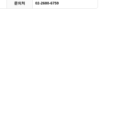
문의처
02-2680-6759
광명동굴딸기 스마트팜 체험프로그램
주말농장신청
상자텃밭신청
공유농업
정장대여신청