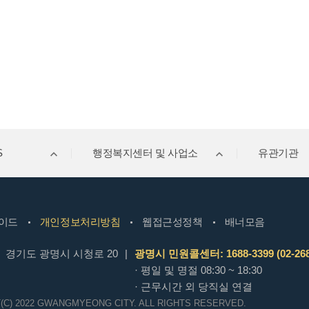
S
행정복지센터 및 사업소
유관기관
이드
개인정보처리방침
웹접근성정책
배너모음
경기도 광명시 시청로 20
|
광명시 민원콜센터: 1688-3399 (02-268
· 평일 및 명절 08:30 ~ 18:30
· 근무시간 외 당직실 연결
(C) 2022 GWANGMYEONG CITY.
ALL RIGHTS RESERVED.