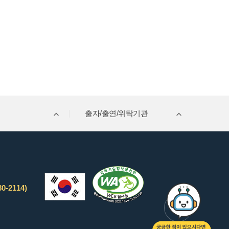
출자/출연/위탁기관
0-2114)