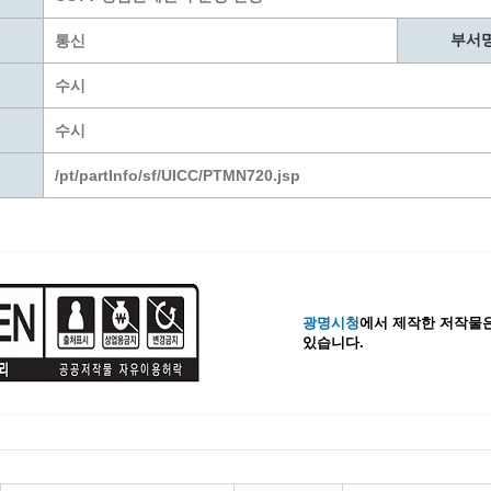
계층 전용상담창구
위원회 자료공개
 간소화서비스
열린감사
부서
통신
 프로그램 운영 현황
 전화민원
용역과제
수시
회 현황
여행업 현황
형 일자리 창출 지원사업
수시
관광 편의시설업
자리
관광 호텔업
/pt/partInfo/sf/UICC/PTMN720.jsp
내
체 일자리 사업
관광객 이용시설업 현황
책
개소 현황
테마파크업 현황
상징물
합
현황
역사
광명시청
에서 제작한 저작물은
있습니다.
교류
용시설