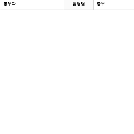
총무과
담당팀
총무
계등록
시민과의 대화
원
광명시 시민원탁회의
민원
민원신고센터
공사 감리원 배치신고
시민참여방
설비 유지보수·관리 제도
행정규제 개혁
 사용전 검사
적극행정
광명시민대상
시민건의
고향사랑기부제