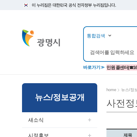
이 누리집은 대한민국 공식 전자정부 누리집입니다.
뉴스/정보공개
민원/
바로가기
민원 콜센터(☎1688
home
뉴스/정
뉴스/정보공개
사전정
공지사항
광명시 생활종합안내서
시립예술단
소식지/
민원조
교육정
고시/공고/입법예고
종합민원실 안내도
단원소개
반상회
사전심
평생학
새소식
행사ㆍ축제
종합민원상담센터
예술/공연단체
미디어
민원후
시 주간행사
우리 노무사 상담센터
광명시립예술단 티켓박스
민원1회
시정홍보
제목