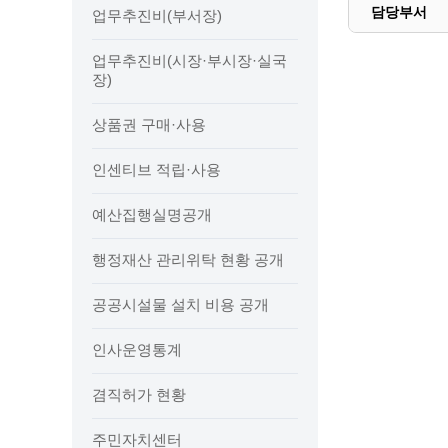
예산집행실명공개
담당부서
업무추진비(부서장)
센터소개
가족관
행정재산 관리위탁 현황 공개
위치안내
여권민
업무추진비(시장·부시장·실국
공공시설물 설치 비용 공개
장)
상담안내
부동산
인사운영통계
시민의 소리
정보통신
겸직허가 현황
상품권 구매·사용
정보통신
주민자치센터
인센티브 적립·사용
정보통신
고향사랑기부제
세움터(건축 행정 시스템)
예산집행실명공개
행정재산 관리위탁 현황 공개
공공시설물 설치 비용 공개
인사운영통계
겸직허가 현황
주민자치센터