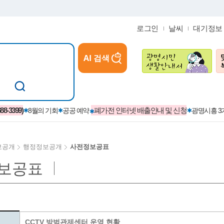
로그인
날씨
대기정보
AI 검색
참여
지역경제활성화/교육/일자리
-3399)
폐가전 인터넷 배출안내 및 신청
8월의 기회
공공 예약
광명시흥 
보공개
행정정보공개
사전정보공표
보공표
카카오톡플러스친구
정제도
보
시정자료실
설치현황
(재)경기도민회장학회 장학금
보
사청구제
습원
법무행정
발급 받을 수 있는 증명
교복지원금 신청
시정
견인제
입찰계약정보
서비스 이용제한 안내
초·중·고등학생 입학 축하금 
 방문 처리제
위반업소공개
CCTV 방범관제센터 운영 현황