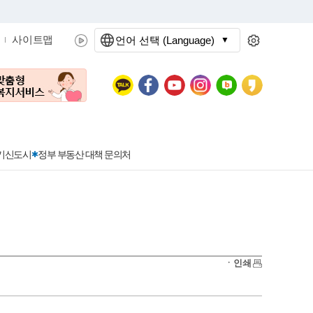
사이트맵
언어 선택 (Language)
문화관광
분야별정보
3기신도시
정부 부동산 대책 문의처
공공데이터개방
민원접수
청년 아르바이트 신청
착한가격지정업소란?
정보공개현황
정부24
착한가격지정업소
ㆍ인쇄
신청
포상금
민원처리공개
이용후기
지방공기업
민원서비스 종합평가 결과