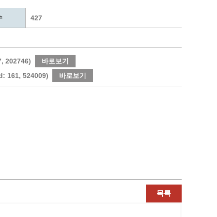
통계
청탁금지법 온라인 콜센터
수
사회조사
365민원실 운영현황
427
시민옴부즈만 제도 소개
민원서식
길고양이 중성화 신청
202746)
바로보기
61, 524009)
바로보기
목록