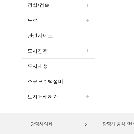
건설/건축
도로
관련사이트
도시경관
도시재생
소규모주택정비
토지거래허가
광명시의회
광명시 공식 SN