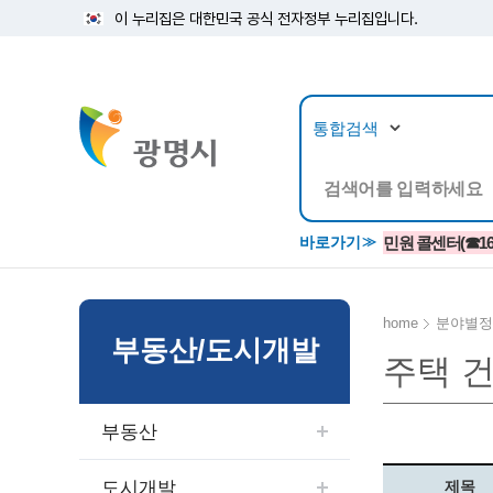
이 누리집은 대한민국 공식 전자정부 누리집입니다.
뉴스/정보공개
민원/
바로가기
민원 콜센터(☎1688
home
분야별정
부동산/도시개발
주택 
공지사항
광명시 생활종합안내서
시립예술단
소식지/
민원조
교육정
고시/공고/입법예고
종합민원실 안내도
단원소개
반상회
사전심
평생학
부동산
행사ㆍ축제
종합민원상담센터
예술/공연단체
미디어
민원후
시 주간행사
우리 노무사 상담센터
광명시립예술단 티켓박스
민원1회
도시개발
제목