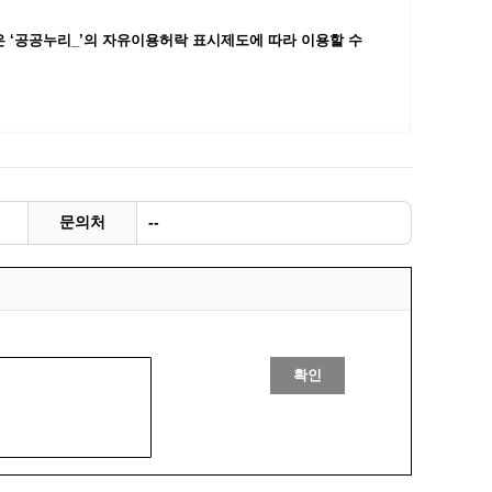
광명동굴딸기 스마트팜 체험프로그램
 ‘공공누리_’
의 자유이용허락 표시제도에 따라 이용할 수
주말농장신청
상자텃밭신청
공유농업
정장대여신청
문의처
--
확인