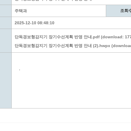
계층 전용상담창구
위원회 자료공개
 간소화서비스
열린감사
조회
주택과
 프로그램 운영 현황
 전화민원
용역과제
2025-12-10 08:48:10
회 현황
여행업 현황
형 일자리 창출 지원사업
관광 편의시설업
단독경보형감지기 장기수선계획 반영 안내.pdf (download: 177, 
자리
관광 호텔업
단독경보형감지기 장기수선계획 반영 안내 (2).hwpx (download: 1
내
체 일자리 사업
관광객 이용시설업 현황
책
개소 현황
테마파크업 현황
상징물
합
.
현황
역사
교류
용시설