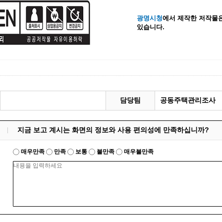
계등록
시민과의 대화
광명시청
에서 제작한 저작물은
있습니다.
원
광명시 시민원탁회의
민원
민원신고센터
공사 감리원 배치신고
시민참여방
설비 유지보수·관리 제도
행정규제 개혁
 사용전 검사
적극행정
광명시민대상
담당팀
공동주택관리조사
시민건의
고향사랑기부제
지금 보고 계시는 화면의 정보와 사용 편의성에 만족하십니까?
매우만족
만족
보통
불만족
매우불만족