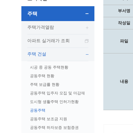
보도자료
민원상담전화
사회취약
보도자료(2021.4월이전)
어디서나 민원
폐업신고
부서명
주택
광명시인생플러스센터
취업지원
전자시보
본인서명/인감신고/증명발급
구술 및
작성일
광명일자리센터
영화상영관 현황
주택가격열람
채용박람
민원 제증명 수수료 면제사항
출판사 및 인쇄소 현황
지역맞춤
행정처리기준편람
아파트 실거래가 조회
파일
박물관/미술관 현황
공공일
행정정보공동이용
사전정보공표
문화유통업 현황
시청안
지역공동
대법원인터넷등기소
주택 건설
행정정보공개안내
문화관광 해설사
주요시
직업 소
110화상수화통역서비스
시공 중 공동 주택현황
정보공개 비공개 세부기준
광명의 
노동조
고객서비스 표준 매뉴얼
공동주택 현황
행정정보공개목록
광명시 
행정서비스헌장
내용
주택 보급률 현황
행정정보공개청구
광명의 
민원편람
국가유산관
공동주택 입주자 모집 및 마감재
조직정보공개
국내외 
출생·사망·혼인신고 등 10종에 대한 신고
절차
역사관
업무추진비(부서장)
도시형 생활주택 인허가현황
시민이
자주하는 질문
업무추진비(시장·부시장·실국장)
공동주택
상품권 구매·사용
공동주택 보조금 지원
인센티브 적립·사용
공동주택 하자보증 보험증권