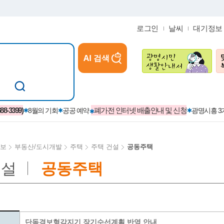
로그인
날씨
대기정보
AI 검색
참여
지역경제활성화/교육/일자리
-3399)
폐가전 인터넷 배출안내 및 신청
8월의 기회
공공 예약
광명시흥 
보
부동산/도시개발
주택
주택 건설
공동주택
건설
공동주택
카카오톡플러스친구
정제도
보
시정자료실
설치현황
(재)경기도민회장학회 장학금
보
사청구제
습원
법무행정
발급 받을 수 있는 증명
교복지원금 신청
시정
견인제
입찰계약정보
서비스 이용제한 안내
초·중·고등학생 입학 축하금 
 방문 처리제
위반업소공개
단독경보형감지기 장기수선계획 반영 안내