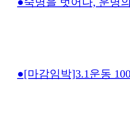
●숙명을 벗어나, 운명
●[마감임박]3.1운동 1