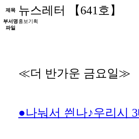
뉴스레터 【641호】
제목
부서명
홍보기획
파일
≪더 반가운 금요일≫
●나눠서 씐나♪우리시 