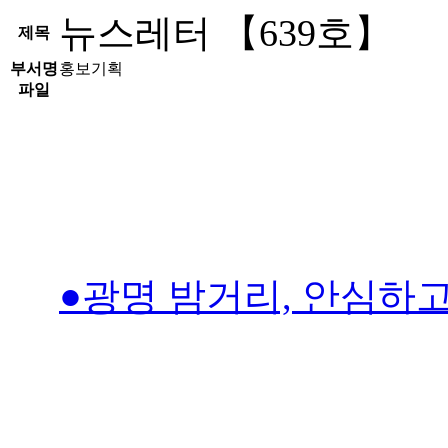
뉴스레터 【639호】
제목
부서명
홍보기획
파일
●광명 밤거리, 안심하고