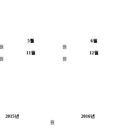
5퉐
6월
원
원
11월
12월
원
원
2015년
2016년
원