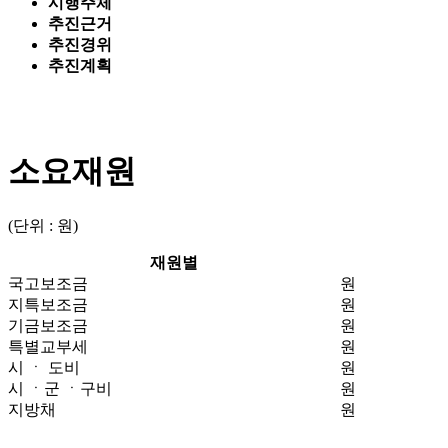
시행주체
추진근거
추진경위
추진계획
소요재원
(단위 : 원)
재원별
국고보조금
원
지특보조금
원
기금보조금
원
특별교부세
원
시 ㆍ 도비
원
시 ㆍ군 ㆍ구비
원
지방채
원