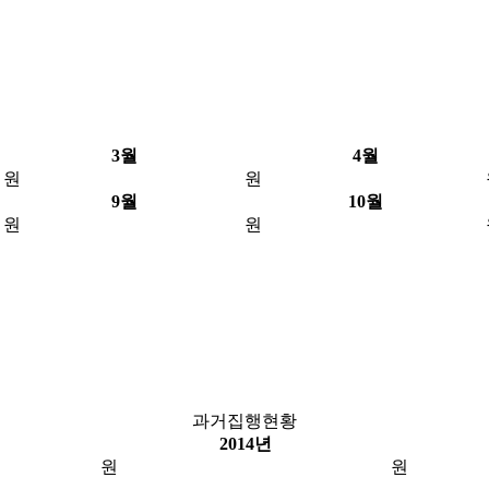
3월
4월
원
원
9월
10월
원
원
과거집행현황
2014년
원
원