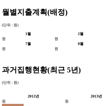
월별지출계획(배정)
(단위 : 원)
1월
2월
원
원
7월
8월
원
원
과거집행현황(최근 5년)
(단위 : 원)
2012년
2013년
원
원