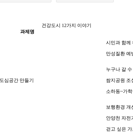
건강도시 12가지 이야기
과제명
시민과 함께 
만성질환 예
누구나 갈 수
한 도심공간 만들기
쌈지공원 조
소하동~가학
보행환경 개
안양천 자전
걷고 싶은 