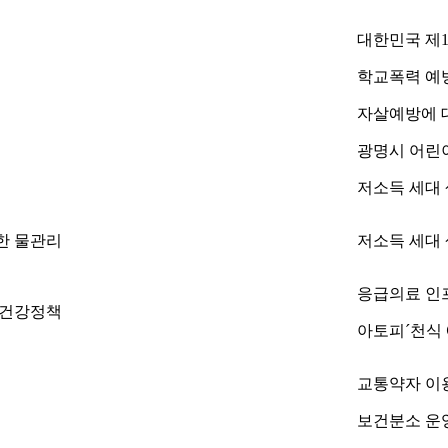
대한민국 제
학교폭력 예
자살예방에 
광명시 어린
저소득 세대
한 물관리
저소득 세대
응급의료 인
 건강정책
아토피´천식
교통약자 이용
보건분소 운