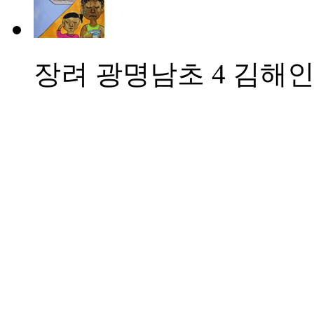
장려
광명남초 4 김해