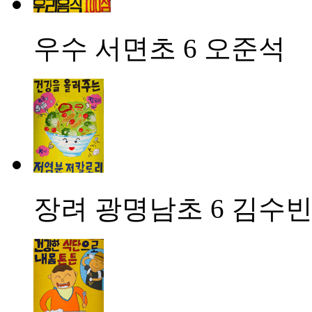
우수
서면초 6 오준석
장려
광명남초 6 김수