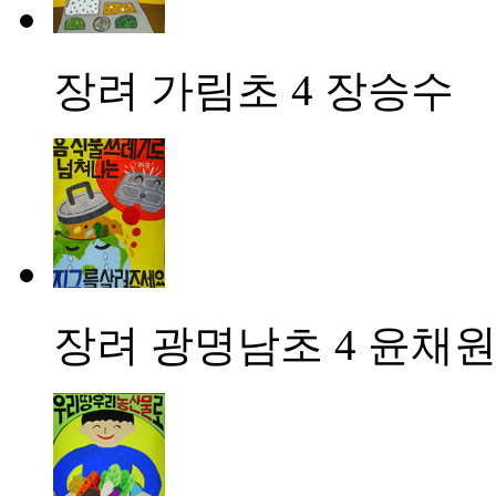
장려
가림초 4 장승수
장려
광명남초 4 윤채