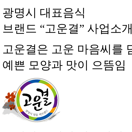
광명시 대표음식
브랜드
“고운결”
사업소
고운결은 고운 마음씨를 
예쁜 모양과 맛이 으뜸임