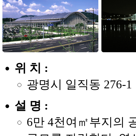
위 치 :
광명시 일직동 276-1
설 명 :
6만 4천여㎡부지의 