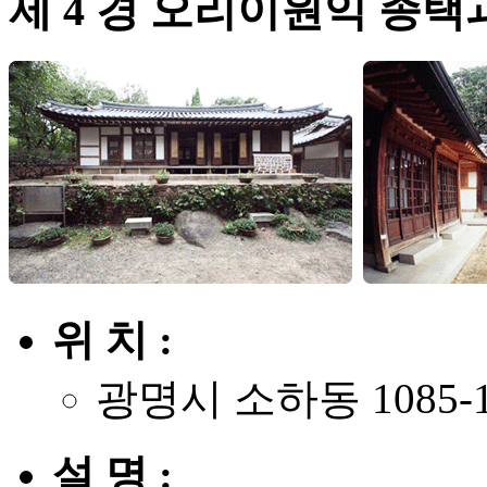
제 4 경 오리이원익 종택
위 치 :
광명시 소하동 1085-
설 명 :