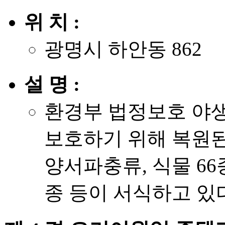
위 치 :
광명시 하안동 862
설 명 :
환경부 법정보호 야
보호하기 위해 복원된
양서파충류, 식물 66종
종 등이 서식하고 있