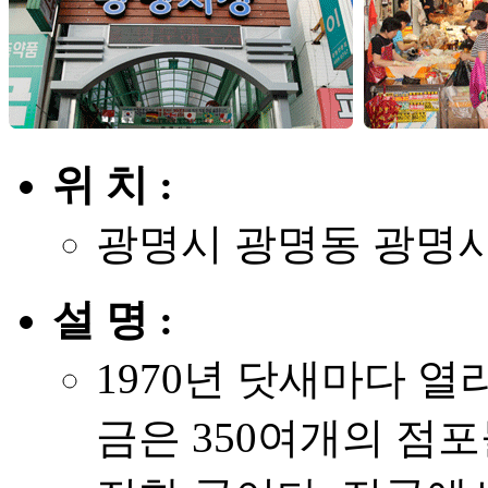
위 치 :
광명시 광명동 광명
설 명 :
1970년 닷새마다 
금은 350여개의 점