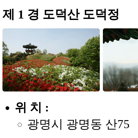
제 1 경 도덕산 도덕정
위 치 :
광명시 광명동 산75