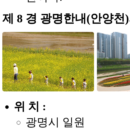
제 8 경 광명한내(안양천
위 치 :
광명시 일원