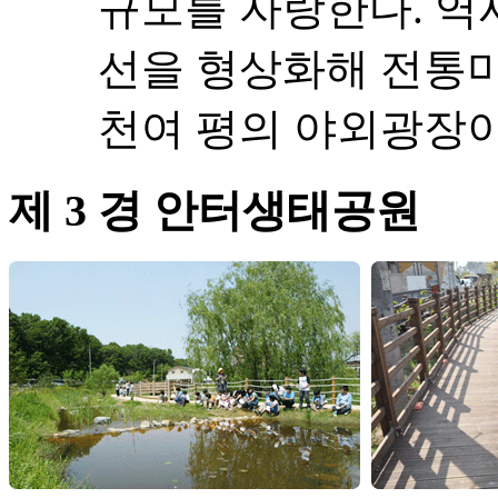
규모를 자랑한다. 역
선을 형상화해 전통미
천여 평의 야외광장이
제 3 경 안터생태공원