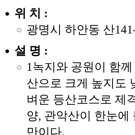
위 치 :
광명시 하안동 산141-
설 명 :
1녹지와 공원이 함께
산으로 크게 높지도 
벼운 등산코스로 제격
양, 관악산이 한눈에
만이다.