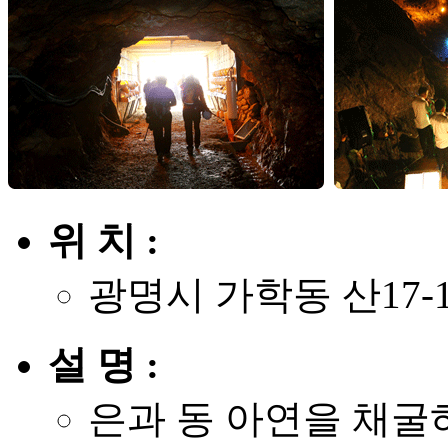
위 치 :
광명시 가학동 산17-
설 명 :
은과 동 아연을 채굴