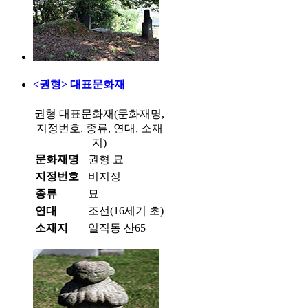
<권형> 대표문화재
권형 대표문화재(문화재명,
지정번호, 종류, 연대, 소재
지)
문화재명
권형 묘
지정번호
비지정
종류
묘
연대
조선(16세기 초)
소재지
일직동 산65