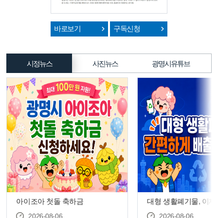
바로보기
구독신청
시정뉴스
사진뉴스
광명시유튜브
아이조아 첫돌 축하금
대형 생활폐기물, 이제
다’로 간편하게 신고하
2026-08-06
2026-08-06