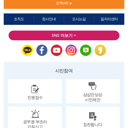
정책LIVE
조직도
청사안내
오시는길
일자리센터
SNS 더보기 +
시민참여
삼십만상상
민원접수
시민제안
공무원 부조리
칭찬합니다
갑질신고