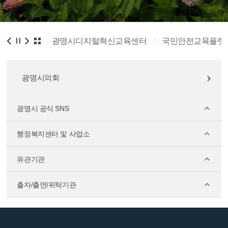
통합플랫폼
광명시디지털혁신교육센터
국민안전교육플랫
광명시의회
광명시 공식 SNS
행정복지센터 및 사업소
유관기관
출자/출연/위탁기관