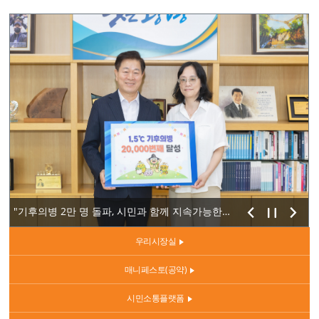
"시민 안전을 지키는 것은 시민과 가장 가까이 있는 지방...
"기후의병 2만 명 돌파, 시민과 함께 지속가능한 탄소중...
"누구나 잘 살고, 평화로운 일상 누리며 더 큰 미래로 ...
우리시장실
매니페스토(공약)
시민소통플랫폼