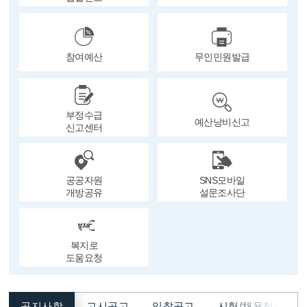
참여예산
무인민원발급
부정수급
예산낭비신고
신고센터
공공자원
SNS모바일
개방공유
설문조사단
복지로
도움요청
공지사항
고시공고
입찰공고
시험/채용정보