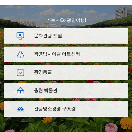
가보자Go 광명여행!
문화관광 포털
광명업사이클
아트센터
광명동굴
충현 박물관
관광명소
광명 구(9)경