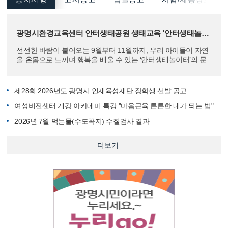
광명시환경교육센터 안터생태공원 생태교육 '안터생태놀이터' 참여자 모집
선선한 바람이 불어오는 9월부터 11월까지, 우리 아이들이 자연
을 온몸으로 느끼며 행복을 배울 수 있는 ‘안터생태놀이터’의 문
이 열립니다! "푸른 안터, 아이들이 행복한 곳!&q...
제28회 2026년도 광명시 인재육성재단 장학생 선발 공고
여성비전센터 개강 아카데미 특강 "마음근육 튼튼한 내가 되는 법" 박상미 교수 초청 특별강연
2026년 7월 먹는물(수도꼭지) 수질검사 결과
더보기